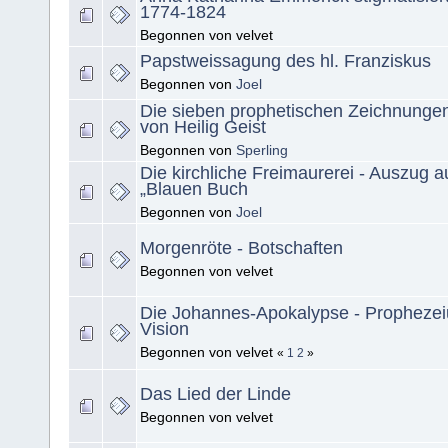
1774-1824
Begonnen von velvet
Papstweissagung des hl. Franziskus
Begonnen von
Joel
Die sieben prophetischen Zeichnungen 
von Heilig Geist
Begonnen von
Sperling
Die kirchliche Freimaurerei - Auszug 
„Blauen Buch
Begonnen von
Joel
Morgenröte - Botschaften
Begonnen von velvet
Die Johannes-Apokalypse - Propheze
Vision
Begonnen von velvet
«
1
2
»
Das Lied der Linde
Begonnen von velvet