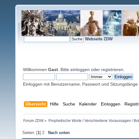
Webseite ZDW
Willkommen
Gast
. Bitte
einloggen
oder
registrieren
.
Einloggen mit Benutzername, Passwort und Sitzungslänge
Übersicht
Hilfe
Suche
Kalender
Einloggen
Registr
Forum ZDW
»
Prophetische Worte / Verschiedene Voraussagen / Bo
Seiten: [
1
]
2
Nach unten