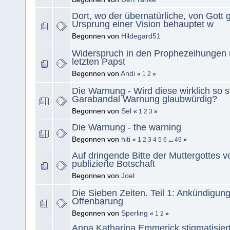
Dort, wo der übernatürliche, von Gott 
Ursprung einer Vision behauptet w
Begonnen von
Hildegard51
Widerspruch in den Prophezeihungen 
letzten Papst
Begonnen von
Andi
«
1
2
»
Die Warnung - Wird diese wirklich so s
Garabandal Warnung glaubwürdig?
Begonnen von
Sel
«
1
2
3
»
Die Warnung - the warning
Begonnen von
hiti
«
1
2
3
4
5
6
...
49
»
Auf dringende Bitte der Muttergottes 
publizierte Botschaft
Begonnen von
Joel
Die Sieben Zeiten. Teil 1: Ankündigun
Offenbarung
Begonnen von
Sperling
«
1
2
»
Anna Katharina Emmerick stigmatisier