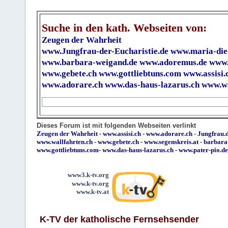
Suche in den kath. Webseiten von:
Zeugen der Wahrheit
www.Jungfrau-der-Eucharistie.de
www.maria-die
www.barbara-weigand.de
www.adoremus.de
www.
www.gebete.ch
www.gottliebtuns.com
www.assisi.
www.adorare.ch
www.das-haus-lazarus.ch
www.wa
Dieses Forum ist mit folgenden Webseiten verlinkt
Zeugen der Wahrheit
-
www.assisi.ch
-
www.adorare.ch
-
Jungfrau.d
www.wallfahrten.ch
-
www.gebete.ch
-
www.segenskreis.at
-
barbara
www.gottliebtuns.com
-
www.das-haus-lazarus.ch
-
www.pater-pio.de
www3.k-tv.org
www.k-tv.org
www.k-tv.at
K-TV der katholische Fernsehsender