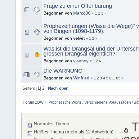
Frage zu einer Offenbarung
Begonnen von
Marco96
«
1
2
3
»
Prophezeihungen (Wisse die Wege)" v
von Bingen (1098-1179):
Begonnen von velvet
«
1
2
»
Was ist die Drangsal und der Untersch
grossen Drangsal eigentlich?
Begonnen von
vianney
«
1
2
»
Die WARNUNG
Begonnen von
Winfried
«
1
2
3
4
5
6
...
65
»
Seiten: [
1
]
2
Nach oben
Forum ZDW
»
Prophetische Worte / Verschiedene Voraussagen / Bo
T
Normales Thema
Heißes Thema (mehr als 12 Antworten)