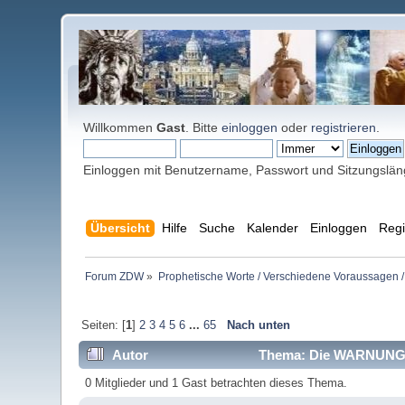
Willkommen
Gast
. Bitte
einloggen
oder
registrieren
.
Einloggen mit Benutzername, Passwort und Sitzungslä
Übersicht
Hilfe
Suche
Kalender
Einloggen
Regi
Forum ZDW
»
Prophetische Worte / Verschiedene Voraussagen /
Seiten: [
1
]
2
3
4
5
6
...
65
Nach unten
Autor
Thema: Die WARNUNG (
0 Mitglieder und 1 Gast betrachten dieses Thema.