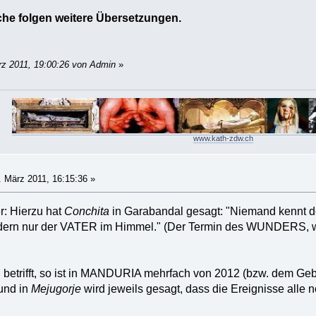
he folgen weitere Übersetzungen.
rz 2011, 19:00:26 von Admin
»
www.kath-zdw.ch
 März 2011, 16:15:36 »
r: Hierzu hat
Conchita
in Garabandal gesagt: "Niemand kennt 
dern nur der VATER im Himmel." (Der Termin des WUNDERS, we
betrifft, so ist in MANDURIA mehrfach von 2012 (bzw. dem Geb
und in
Mejugorje
wird jeweils gesagt, dass die Ereignisse alle 