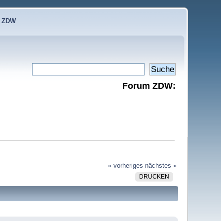
e ZDW
Forum ZDW:
« vorheriges
nächstes »
DRUCKEN