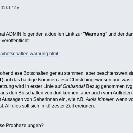
 11:01:42 »
at ADMIN folgenden aktuellen Link zur "
Warnung
" und der da
veröffentlicht:
ria/botschaften.warnung.html
woher diese Botschaften genau stammen, aber beachtenswert sind 
1
) auf das baldige Kommen Jesu Christi hingewiesen und was
etzung wird in erster Linie auf
Grabandal
Bezug genommen (vgl.
 aus den Botschaften von dort kennen, aber auch vom Auftrete
t Aussagen von SeherInnen ein, wie z.B.
Alois Irlmeier
, wenn vo
st. All dies soll sich in kürzester Zeit ereignen.
iese Prophezeiungen?