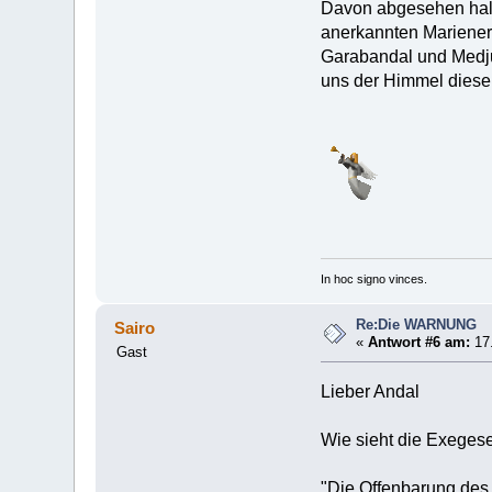
Davon abgesehen halte
anerkannten Mariener
Garabandal und Medjug
uns der Himmel diese
In hoc signo vinces.
Re:Die WARNUNG
Sairo
«
Antwort #6 am:
17.
Gast
Lieber Andal
Wie sieht die Exeges
"Die Offenbarung des