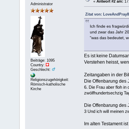
«
Antwort #2 am:
17.
Administrator
Zitat von: LoveAndPray8
Ich finde es fragwürd
und zwar das Jahr 2
"was das bedeutet, w
Es ist keine Datumsa
Beiträge: 1095
Verstehen heisst, wenn 
Country:
Geschlecht:
Zeitangaben in der Bi
Religionszugehörigkeit:
Die Offenbarung des 
Römisch-katholische
6. Die Frau aber floh in
Kirche
zwölfhundertsechzig Ta
Die Offenbarung des 
3 Und ich will meinen z
Im alten Testament is