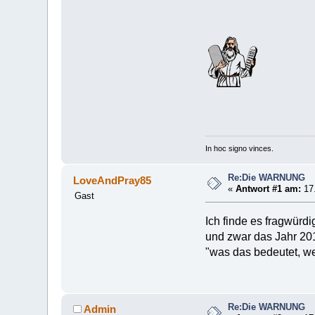
In hoc signo vinces.
Re:Die WARNUNG
LoveAndPray85
«
Antwort #1 am:
17.
Gast
Ich finde es fragwürd
und zwar das Jahr 20
"was das bedeutet, we
Re:Die WARNUNG
Admin