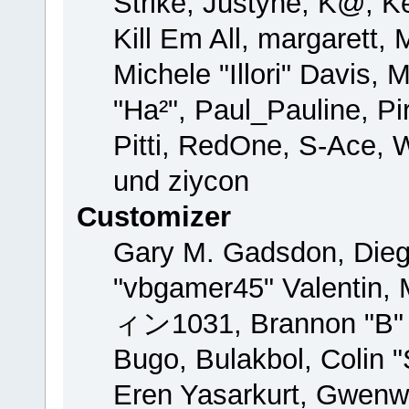
Strike, Justyne, K@, Ke
Kill Em All, margarett,
Michele "Illori" Davis, 
"Ha²", Paul_Pauline, P
Pitti, RedOne, S-Ace,
und ziycon
Customizer
Gary M. Gadsdon, Dieg
"vbgamer45" Valentin, 
ィン1031, Brannon "B" H
Bugo, Bulakbol, Colin 
Eren Yasarkurt, Gwenw