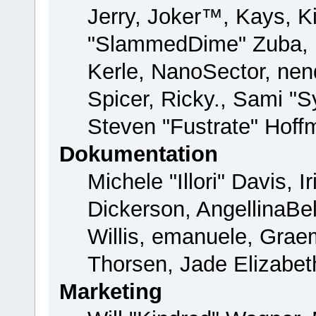
Jerry, Joker™, Kays, Ki
"SlammedDime" Zuba, 
Kerle, NanoSector, nend
Spicer, Ricky., Sami "
Steven "Fustrate" Hoff
Dokumentation
Michele "Illori" Davis, 
Dickerson, AngellinaBel
Willis, emanuele, Gra
Thorsen, Jade Elizabet
Marketing