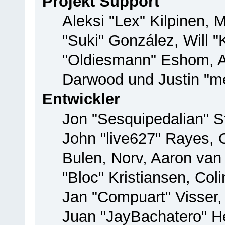
Projekt Support
Aleksi "Lex" Kilpinen, M
"Suki" González, Will 
"Oldiesmann" Eshom, 
Darwood und Justin "me
Entwickler
Jon "Sesquipedalian" St
John "live627" Rayes,
Bulen, Norv, Aaron van
"Bloc" Kristiansen, Co
Jan "Compuart" Visser
Juan "JayBachatero" H