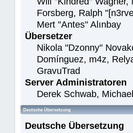
Will "Kindred" Wagner,
Forsberg, Ralph "[n3rv
Mert "Antes" Alınbay
Übersetzer
Nikola "Dzonny" Novako
Domínguez, m4z, Relya
GravuTrad
Server Administratoren
Derek Schwab, Michael
Deutsche Übersetzung
Deutsche Übersetzung