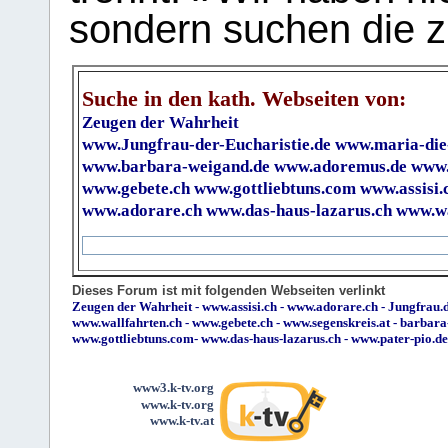
sondern suchen die z
Suche in den kath. Webseiten von:
Zeugen der Wahrheit
www.Jungfrau-der-Eucharistie.de
www.maria-die
www.barbara-weigand.de
www.adoremus.de
www.
www.gebete.ch
www.gottliebtuns.com
www.assisi.
www.adorare.ch
www.das-haus-lazarus.ch
www.wa
Dieses Forum ist mit folgenden Webseiten verlinkt
Zeugen der Wahrheit
-
www.assisi.ch
-
www.adorare.ch
-
Jungfrau.d
www.wallfahrten.ch
-
www.gebete.ch
-
www.segenskreis.at
-
barbara
www.gottliebtuns.com
-
www.das-haus-lazarus.ch
-
www.pater-pio.de
www3.k-tv.org
www.k-tv.org
www.k-tv.at