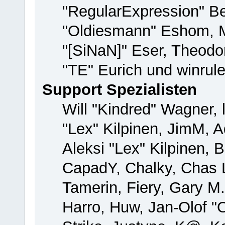
"RegularExpression" B
"Oldiesmann" Eshom, M
"[SiNaN]" Eser, Theodor
"TE" Eurich und winrul
Support Spezialisten
Will "Kindred" Wagner, 
"Lex" Kilpinen, JimM, A
Aleksi "Lex" Kilpinen, 
CapadY, Chalky, Chas 
Tamerin, Fiery, Gary M
Harro, Huw, Jan-Olof "