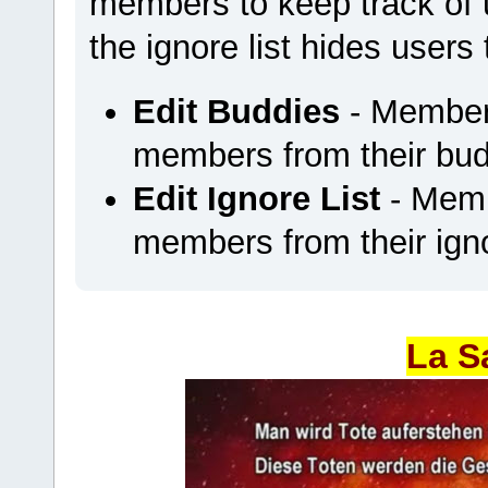
members to keep track of u
the ignore list hides users
Edit Buddies
- Members
members from their budd
Edit Ignore List
- Memb
members from their ignor
La S