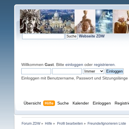
Webseite ZDW
Willkommen
Gast
. Bitte
einloggen
oder
registrieren
.
Einloggen mit Benutzername, Passwort und Sitzungslänge
Übersicht
Hilfe
Suche
Kalender
Einloggen
Registr
Forum ZDW
»
Hilfe
»
Profil bearbeiten
»
Freunde/Ignorieren Liste