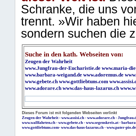
Schranke, die uns vo
trennt. »Wir haben hi
sondern suchen die z
Suche in den kath. Webseiten von:
Zeugen der Wahrheit
www.Jungfrau-der-Eucharistie.de
www.maria-die
www.barbara-weigand.de
www.adoremus.de
www.
www.gebete.ch
www.gottliebtuns.com
www.assisi.
www.adorare.ch
www.das-haus-lazarus.ch
www.wa
Dieses Forum ist mit folgenden Webseiten verlinkt
Zeugen der Wahrheit
-
www.assisi.ch
-
www.adorare.ch
-
Jungfrau.d
www.wallfahrten.ch
-
www.gebete.ch
-
www.segenskreis.at
-
barbara
www.gottliebtuns.com
-
www.das-haus-lazarus.ch
-
www.pater-pio.de