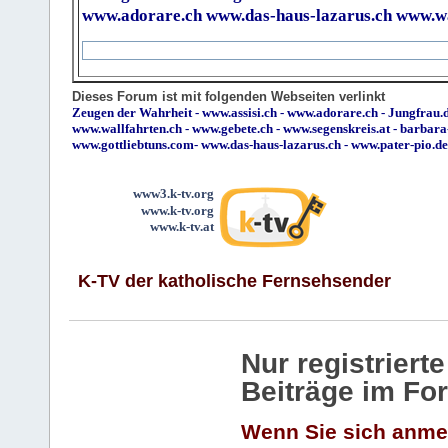
www.adorare.ch
www.das-haus-lazarus.ch
www.wa
Dieses Forum ist mit folgenden Webseiten verlinkt
Zeugen der Wahrheit
-
www.assisi.ch
-
www.adorare.ch
-
Jungfrau.d
www.wallfahrten.ch
-
www.gebete.ch
-
www.segenskreis.at
-
barbara
www.gottliebtuns.com
-
www.das-haus-lazarus.ch
-
www.pater-pio.de
www3.k-tv.org
www.k-tv.org
www.k-tv.at
K-TV der katholische Fernsehsender
Nur registrier
Beiträge im Fo
Wenn Sie sich anme