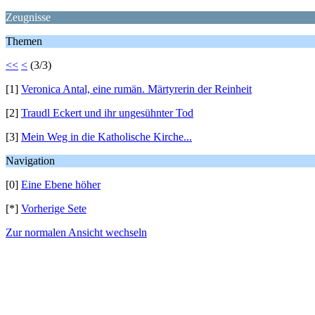
Zeugnisse
Themen
<<
<
(3/3)
[1]
Veronica Antal, eine rumän. Märtyrerin der Reinheit
[2]
Traudl Eckert und ihr ungesühnter Tod
[3]
Mein Weg in die Katholische Kirche...
Navigation
[0]
Eine Ebene höher
[*]
Vorherige Sete
Zur normalen Ansicht wechseln