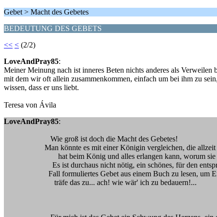
Gebet > Macht des Gebetes
BEDEUTUNG DES GEBETS
<<
<
(2/2)
LoveAndPray85
:
Meiner Meinung nach ist inneres Beten nichts anderes als Verweilen 
mit dem wir oft allein zusammenkommen, einfach um bei ihm zu sein,
wissen, dass er uns liebt.
Teresa von Ávila
LoveAndPray85
:
Wie groß ist doch die Macht des Gebetes!
Man könnte es mit einer Königin vergleichen, die allzeit fre
hat beim König und alles erlangen kann, worum sie bi
Es ist durchaus nicht nötig, ein schönes, für den entspr
Fall formuliertes Gebet aus einem Buch zu lesen, um Erhö
träfe das zu... ach! wie wär' ich zu bedauern!...