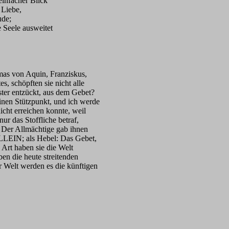
facher Blick
Liebe,
de;
eele ausweitet
on Aquin, Franziskus,
höpften sie nicht alle
entzückt, aus dem Gebet?
Stützpunkt, und ich werde
rreichen konnte, weil
s Stoffliche betraf,
 Allmächtige gab ihnen
als Hebel: Das Gebet,
haben sie die Welt
e heute streitenden
 werden es die künftigen