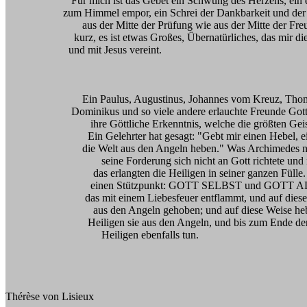
Für mich ist das Gebet ein Schwung des Herzens, ein ein
zum Himmel empor, ein Schrei der Dankbarkeit und der 
aus der Mitte der Prüfung wie aus der Mitte der Freu
kurz, es ist etwas Großes, Übernatürliches, das mir die S
und mit Jesus vereint.
Ein Paulus, Augustinus, Johannes vom Kreuz, Thomas v
Dominikus und so viele andere erlauchte Freunde Gottes, sc
ihre Göttliche Erkenntnis, welche die größten Geister 
Ein Gelehrter hat gesagt: "Gebt mir einen Hebel, einen 
die Welt aus den Angeln heben." Was Archimedes nicht e
seine Forderung sich nicht an Gott richtete und nur da
das erlangten die Heiligen in seiner ganzen Fülle. Der
einen Stützpunkt: GOTT SELBST und GOTT ALLEIN; 
das mit einem Liebesfeuer entflammt, und auf diese Art 
aus den Angeln gehoben; und auf diese Weise heben di
Heiligen sie aus den Angeln, und bis zum Ende der Welt
Heiligen ebenfalls tun.
Thérèse von Lisieux