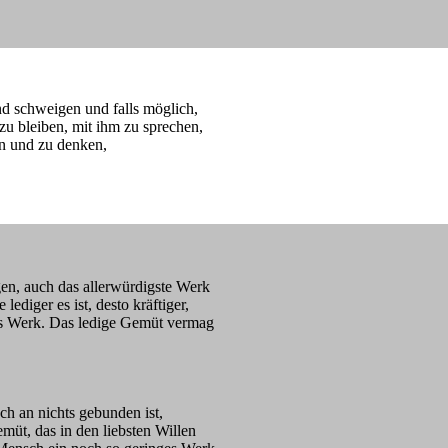
nd schweigen und falls möglich,
zu bleiben, mit ihm zu sprechen,
en und zu denken,
gen, auch das allerwürdigste Werk
ediger es ist, desto kräftiger,
das Werk. Das ledige Gemüt vermag
uch an nichts gebunden ist,
emüt, das in den liebsten Willen