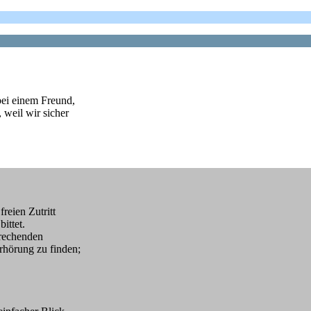
bei einem Freund,
 weil wir sicher
ien Zutritt
ttet.
echenden
rung zu finden;