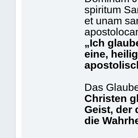
spiritum Sa
et unam sa
apostoloca
„Ich glaub
eine, heili
apostolisc
Das Glaube
Christen g
Geist, der 
die Wahrhei