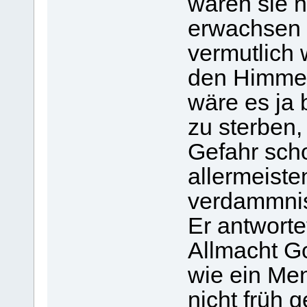
wären sie n
erwachsen 
vermutlich 
den Himme
wäre es ja 
zu sterben,
Gefahr scho
allermeiste
verdammnis
Er antworte
Allmacht G
wie ein Men
nicht früh 