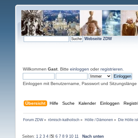
Webseite ZDW
Willkommen
Gast
. Bitte
einloggen
oder
registrieren
.
Einloggen mit Benutzername, Passwort und Sitzungslänge
Übersicht
Hilfe
Suche
Kalender
Einloggen
Registr
Forum ZDW
»
römisch-katholisch
»
Hölle / Dämonen
»
Die Hölle i
Seiten:
1
2
3
4
[
5
]
6
7
8
9
10
11
Nach unten