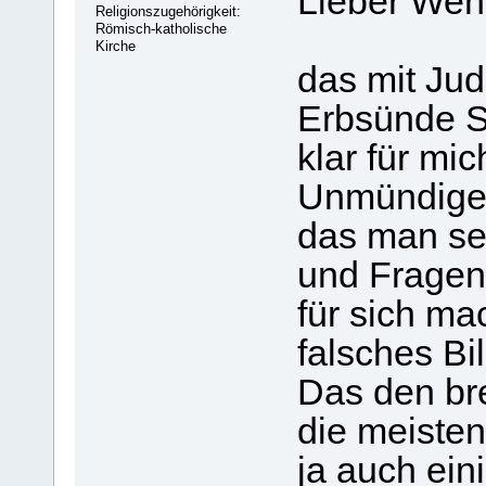
Lieber Wen
Religionszugehörigkeit:
Römisch-katholische
Kirche
das mit Jud
Erbsünde Sc
klar für mi
Unmündigen 
das man se
und Fragen 
für sich ma
falsches Bil
Das den br
die meisten
ja auch ein