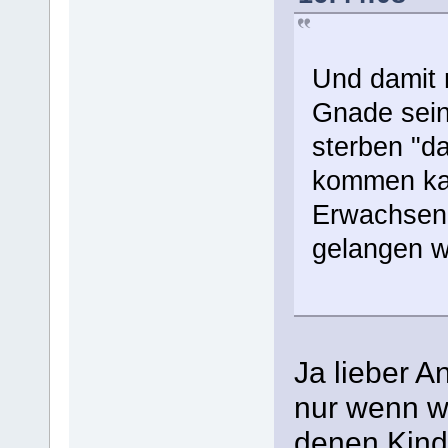
Und damit 
Gnade sein
sterben "d
kommen ka
Erwachsene
gelangen w
Ja lieber A
nur wenn w
denen Kind