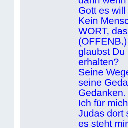
dann wenn
Gott es wi
Kein Mensc
WORT, das
(OFFENB.)
glaubst Du 
erhalten?
Seine Wege
seine Geda
Gedanken.
Ich für mi
Judas dort s
es steht mi