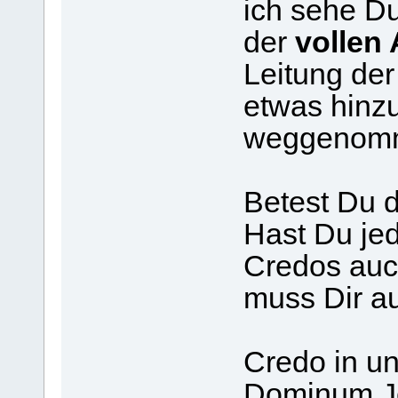
ich sehe Du
der
vollen
Leitung der
etwas hinz
weggenom
Betest Du 
Hast Du jed
Credos auc
muss Dir au
Credo in u
Dominum Je