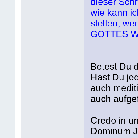
dieser Schr
wie kann i
stellen, we
GOTTES WO
Betest Du 
Hast Du jed
auch medit
auch aufgef
Credo in u
Dominum Je