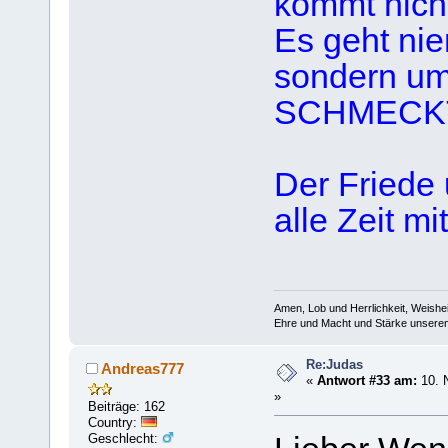
kommt nicht
Es geht ni
sondern um
SCHMECKT 
Der Friede 
alle Zeit m
Amen, Lob und Herrlichkeit, Weishe
Ehre und Macht und Stärke unserem 
Re:Judas
Andreas777
«
Antwort #33 am:
10. 
»
Beiträge: 162
Country:
Geschlecht: