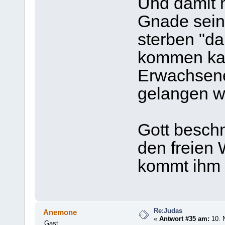
Und damit m
Gnade sein
sterben "da
kommen kan
Erwachsene
gelangen w
Gott beschn
den freien 
kommt ihm d
Re:Judas
Anemone
«
Antwort #35 am:
10. 
Gast