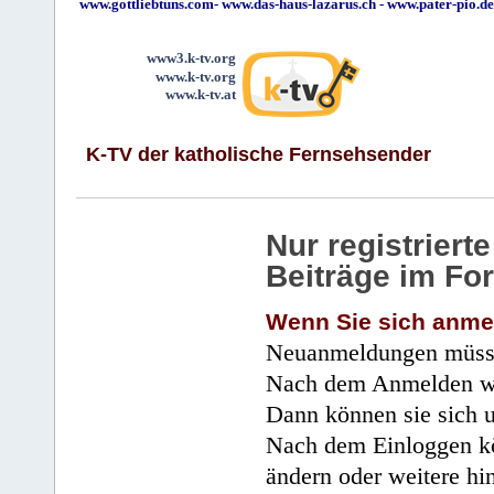
www.gottliebtuns.com
-
www.das-haus-lazarus.ch
-
www.pater-pio.de
www3.k-tv.org
www.k-tv.org
www.k-tv.at
K-TV der katholische Fernsehsender
Nur registrier
Beiträge im Fo
Wenn Sie sich anme
Neuanmeldungen müsse
Nach dem Anmelden wir
Dann können sie sich 
Nach dem Einloggen kö
ändern oder weitere hi