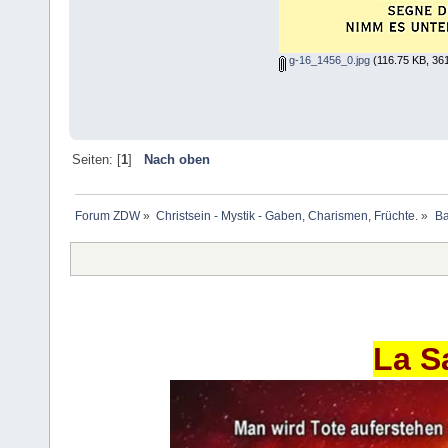
g-16_1456_0.jpg
(116.75 KB, 36
Seiten: [
1
]
Nach oben
Forum ZDW
»
Christsein - Mystik - Gaben, Charismen, Früchte.
»
Ba
La S