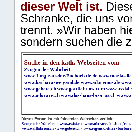
dieser Welt ist.
Diese
Schranke, die uns vo
trennt. »Wir haben hi
sondern suchen die z
Suche in den kath. Webseiten von:
Zeugen der Wahrheit
www.Jungfrau-der-Eucharistie.de
www.maria-die
www.barbara-weigand.de
www.adoremus.de
www.
www.gebete.ch
www.gottliebtuns.com
www.assisi.
www.adorare.ch
www.das-haus-lazarus.ch
www.wa
Dieses Forum ist mit folgenden Webseiten verlinkt
Zeugen der Wahrheit
-
www.assisi.ch
-
www.adorare.ch
-
Jungfrau.d
www.wallfahrten.ch
-
www.gebete.ch
-
www.segenskreis.at
-
barbara