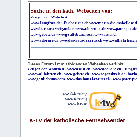
Suche in den kath. Webseiten von:
Zeugen der Wahrheit
www.Jungfrau-der-Eucharistie.de
www.maria-die-makellose.d
www.barbara-weigand.de
www.adoremus.de
www.pater-pio.de
www.gebete.ch
www.gottliebtuns.com
www.assisi.ch
www.adorare.ch
www.das-haus-lazarus.ch
www.wallfahrten.ch
Dieses Forum ist mit folgenden Webseiten verlinkt
Zeugen der Wahrheit
-
www.assisi.ch
-
www.adorare.ch
-
Jungfra
www.wallfahrten.ch
-
www.gebete.ch
-
www.segenskreis.at
-
barb
www.gottliebtuns.com
-
www.das-haus-lazarus.ch
-
www.pater-pi
www3.k-tv.org
www.k-tv.org
www.k-tv.at
K-TV der katholische Fernsehsender