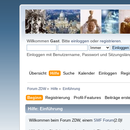
Willkommen
Gast
. Bitte
einloggen
oder
registrieren
.
Einloggen mit Benutzername, Passwort und Sitzungslä
Übersicht
Hilfe
Suche
Kalender
Einloggen
Regi
Forum ZDW
»
Hilfe
»
Einführung
Beginn
Registrierung
Profil-Features
Beiträge erste
Hilfe: Einführung
Willkommen beim Forum ZDW, einem
SMF Forum
(2.0)!