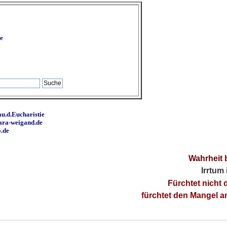
e
u.d.Eucharistie
ara-weigand.de
o.de
Wahrheit 
Irrtum
Fürchtet nicht 
fürchtet den Mangel 