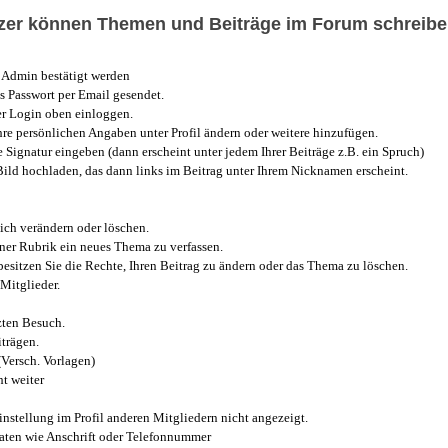
utzer können Themen und Beiträge im Forum schreibe
Admin bestätigt werden
 Passwort per Email gesendet.
r Login oben einloggen.
e persönlichen Angaben unter Profil ändern oder weitere hinzufügen.
e Signatur eingeben (dann erscheint unter jedem Ihrer Beiträge z.B. ein Spruch)
 Bild hochladen, das dann links im Beitrag unter Ihrem Nicknamen erscheint.
ich verändern oder löschen.
iner Rubrik ein neues Thema zu verfassen.
esitzen Sie die Rechte, Ihren Beitrag zu ändern oder das Thema zu löschen.
Mitglieder.
zten Besuch.
trägen.
(Versch. Vorlagen)
t weiter
instellung im Profil anderen Mitgliedern nicht angezeigt.
aten wie Anschrift oder Telefonnummer