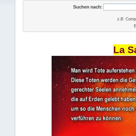
Suchen nach:
z.B.
Comput
E
La S