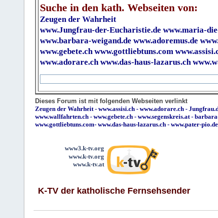
Suche in den kath. Webseiten von:
Zeugen der Wahrheit
www.Jungfrau-der-Eucharistie.de
www.maria-die
www.barbara-weigand.de
www.adoremus.de
www.
www.gebete.ch
www.gottliebtuns.com
www.assisi.
www.adorare.ch
www.das-haus-lazarus.ch
www.wa
Dieses Forum ist mit folgenden Webseiten verlinkt
Zeugen der Wahrheit
-
www.assisi.ch
-
www.adorare.ch
-
Jungfrau.d
www.wallfahrten.ch
-
www.gebete.ch
-
www.segenskreis.at
-
barbara
www.gottliebtuns.com
-
www.das-haus-lazarus.ch
-
www.pater-pio.de
www3.k-tv.org
www.k-tv.org
www.k-tv.at
K-TV der katholische Fernsehsender