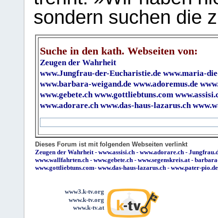
sondern suchen die z
Suche in den kath. Webseiten von:
Zeugen der Wahrheit
www.Jungfrau-der-Eucharistie.de
www.maria-die
www.barbara-weigand.de
www.adoremus.de
www.
www.gebete.ch
www.gottliebtuns.com
www.assisi.
www.adorare.ch
www.das-haus-lazarus.ch
www.wa
Dieses Forum ist mit folgenden Webseiten verlinkt
Zeugen der Wahrheit
-
www.assisi.ch
-
www.adorare.ch
-
Jungfrau.d
www.wallfahrten.ch
-
www.gebete.ch
-
www.segenskreis.at
-
barbara
www.gottliebtuns.com
-
www.das-haus-lazarus.ch
-
www.pater-pio.de
www3.k-tv.org
www.k-tv.org
www.k-tv.at