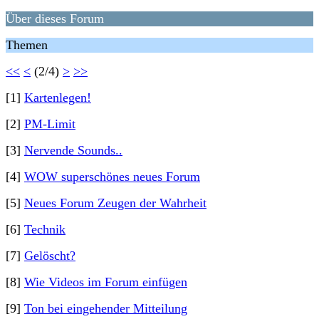
Über dieses Forum
Themen
<<
<
(2/4)
>
>>
[1]
Kartenlegen!
[2]
PM-Limit
[3]
Nervende Sounds..
[4]
WOW superschönes neues Forum
[5]
Neues Forum Zeugen der Wahrheit
[6]
Technik
[7]
Gelöscht?
[8]
Wie Videos im Forum einfügen
[9]
Ton bei eingehender Mitteilung