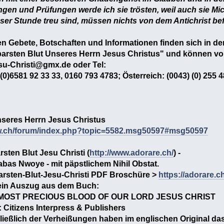
ngen und Prüfungen werde ich sie trösten, weil auch sie Mich
ieser Stunde treu sind, müssen nichts von dem Antichrist be
n Gebete, Botschaften und Informationen finden sich in 
arsten Blut Unseres Herrn Jesus Christus" und können v
su-Christi@gmx.de oder Tel:
(0)6581 92 33 33, 0160 793 4783; Österreich: (0043) (0) 255 
seres Herrn Jesus Christus
dw.ch/forum/index.php?topic=5582.msg50597#msg50597
ten Blut Jesu Christi (
http://www.adorare.ch/
) -
bas Nwoye - mit päpstlichem Nihil Obstat.
rsten-Blut-Jesu-Christi PDF Broschüre >
https://adorare
 ein Auszug aus dem Buch:
 MOST PRECIOUS BLOOD OF OUR LORD JESUS CHRIST
: Citizens Interpress & Publishers
ließlich der Verheißungen haben im englischen Original da