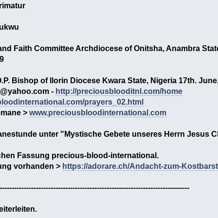
rimatur
iukwu
and Faith Committee Archdiocese of Onitsha, Anambra Stat
99
.P. Bishop of llorin Diocese Kwara State, Nigeria 17th. June
0@yahoo.com -
http://preciousblooditnl.com/home
bloodinternational.com/prayers_02.html
emane >
www.preciousbloodinternational.com
anestunde
unter "Mystische Gebete unseres Herrn Jesus Ch
chen Fassung precious-blood-international.
sung vorhanden >
https://adorare.ch/Andacht-zum-Kostbarst
------------------------------------------------------------------------------
iterleiten.