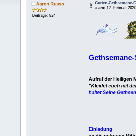
Garten-Gethsemane-
Aaron Russo
«
am:
12. Februar 2020
Beiträge: 924
Gethsemane-
Aufruf der Heiligen 
"Kleidet euch mit d
haltet Seine Gethse
Einladung
an die getreuen Mitb