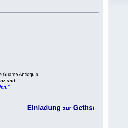
de Guarne Antioquia:
anz und
den."
Einladung
Gethsemane-Stunde
zur