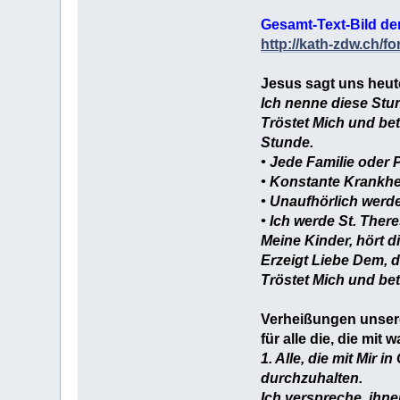
Gesamt-Text-Bild d
http://kath-zdw.ch/
Jesus sagt uns heut
Ich nenne diese Stu
Tröstet Mich und bet
Stunde.
• Jede Familie oder 
• Konstante Krankhei
• Unaufhörlich werde
• Ich werde St. Ther
Meine Kinder, hört d
Erzeigt Liebe Dem, d
Tröstet Mich und bet
Verheißungen unse
für alle die, die mi
1. Alle, die mit Mir
durchzuhalten.
Ich verspreche, ihn