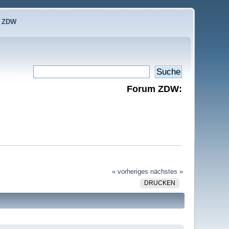
e ZDW
Forum ZDW:
« vorheriges
nächstes »
DRUCKEN