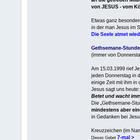
von JESUS - vom Kö
Etwas ganz besondere
in der man Jesus im S
Die Seele atmet wiede
Gethsemane-Stunde
(immer von Donnerstag
Am 15.03.1999 rief Jes
jeden Donnerstag in d
einige Zeit mit ihm i
Jesus sagt uns heute:
Betet und wacht imm
Die „Gethsemane-Stun
mindestens aber ein
in Gedanken bei Jesu
Kreuzzeichen (im Nam
7-mal >
Dieses Gebet