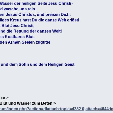
asser der heiligen Seite Jesu Christi -
nd wasche uns rein.
err Jesus Christus, und preisen Dich,
iges Kreuz hast Du die ganze Welt erlöst!
 Blut Jesu Christi,
und die Rettung der ganzen Welt!
ges Kostbares Blut,
 den Armen Seelen zugute!
r und dem Sohn und dem Heiligen Geist.
bar >
 Blut und Wasser zum Beten >
forum/index.php?action=dlattach;topic=4382.0;attach=4644;