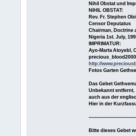
Nihil Obstat und Imp
NIHIL OBSTAT:
Rev. Fr. Stephen Ob
Censor Deputatus
Chairman, Doctrine 
Nigeria 1st. July, 19
IMPRIMATUR:
Ayo-Marta Atoyebl, O
precious_blood200
http://www.precious
Fotos Garten Geths
Das Gebet
Gethsem
Unbekannt entfernt,
auch aus der englis
Hier in der Kurzfas
-------------------------------
Bitte dieses Gebet we