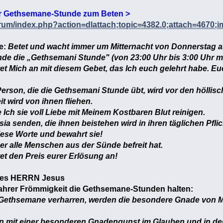
er Gethsemane-Stunde zum Beten >
forum/index.php?action=dlattach;topic=4382.0;attach=4670;
e:
Betet und wacht immer um Mitternacht von Donnerstag au
nde die „Gethsemani Stunde" (von 23:00 Uhr bis 3:00 Uhr m
et Mich an mit diesem Gebet, das Ich euch gelehrt habe. E
Person, die die Gethsemani Stunde übt, wird vor den höllis
t wird von ihnen fliehen.
 Ich sie voll Liebe mit Meinem Kostbaren Blut reinigen.
esia senden, die ihnen beistehen wird in ihren täglichen Pfl
iese Worte und bewahrt sie!
er alle Menschen aus der Sünde befreit hat.
et den Preis eurer Erlösung an!
res HERRN Jesus
t wahrer Frömmigkeit die Gethsemane-Stunden halten:
 in Gethsemane verharren, werden die besondere Gnade von 
en mit einer besonderen Gnadengunst im Glauben und in der