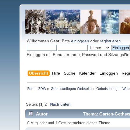
Willkommen
Gast
. Bitte
einloggen
oder
registrieren
.
Einloggen mit Benutzername, Passwort und Sitzungslä
Übersicht
Hilfe
Suche
Kalender
Einloggen
Regi
Forum ZDW
»
Gebetsanliegen Webseite
»
Gebetsanliegen Web
Seiten: [
1
]
2
Nach unten
Autor
Thema: Garten-Gethse
0 Mitglieder und 1 Gast betrachten dieses Thema.