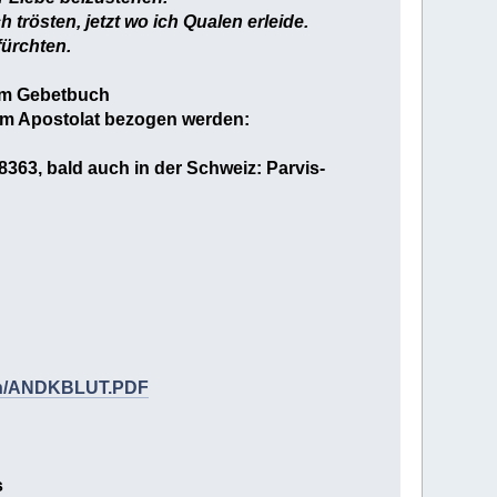
 trösten, jetzt wo ich Qualen erleide.
fürchten.
dem Gebetbuch
om Apostolat bezogen werden:
48363, bald auch in der Schweiz: Parvis-
.ch/ANDKBLUT.PDF
s