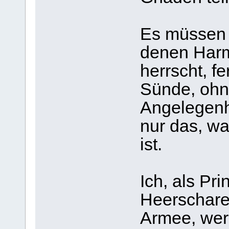
Es müssen 
denen Harm
herrscht, f
Sünde, ohne
Angelegenh
nur das, w
ist.
Ich, als Pr
Heerscharen
Armee, wer