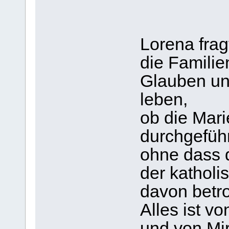
Lorena frag
die Familie
Glauben un
leben,
ob die Mar
durchgefüh
ohne dass d
der kathol
davon betro
Alles ist v
und von Mi