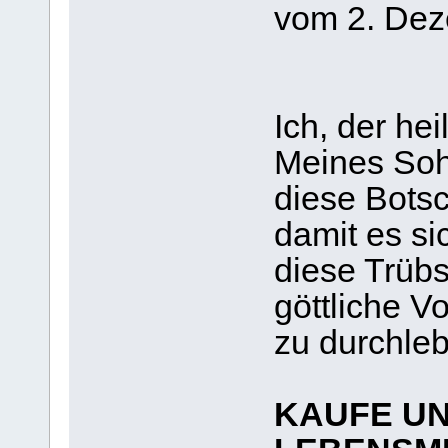
vom 2. De
Ich, der hei
Meines Soh
diese Bots
damit es si
diese Trübs
göttliche 
zu durchle
KAUFE U