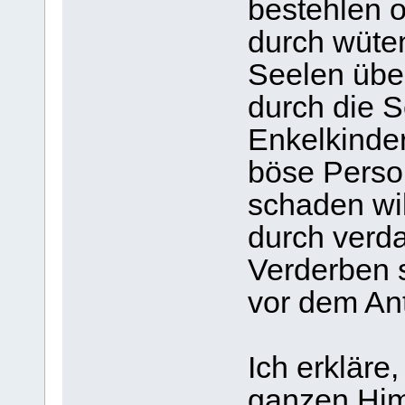
bestehlen 
durch wüte
Seelen übe
durch die S
Enkelkinde
böse Person
schaden wil
durch verd
Verderben 
vor dem Ant
Ich erkläre
ganzen Him