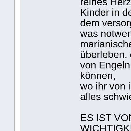
reines Herz
Kinder in d
dem versor
was notwend
marianisch
überleben,
von Engeln 
können,
wo ihr von 
alles schwie
ES IST V
WICHTIGK