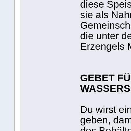
diese Spei
sie als Nah
Gemeinscha
die unter d
Erzengels M
GEBET FÜ
WASSERS
Du wirst ei
geben, dami
des Behält