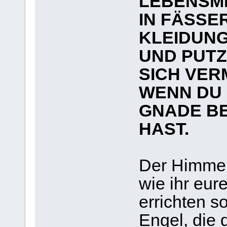
LEBENSMI
IN FÄSSE
KLEIDUN
UND PUTZ
SICH VER
WENN DU 
GNADE B
HAST.
Der Himmel 
wie ihr eu
errichten s
Engel, die 