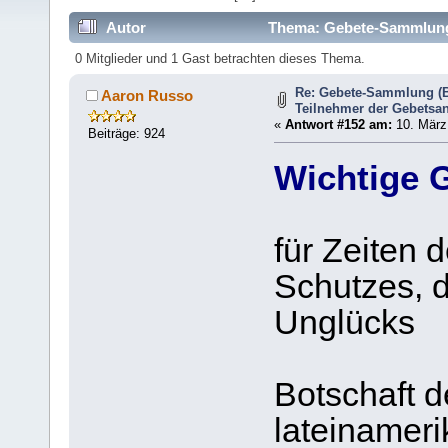
Autor
Thema: Gebete-Sammlung (
364691 mal)
0 Mitglieder und 1 Gast betrachten dieses Thema.
Re: Gebete-Sammlung (B
Aaron Russo
Teilnehmer der Gebetsan
«
Antwort #152 am:
10. März 
Beiträge: 924
Wichtige G
für Zeiten 
Schutzes, 
Unglücks
Botschaft d
lateinameri