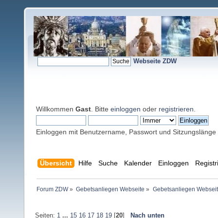
Webseite ZDW
Willkommen
Gast
. Bitte
einloggen
oder
registrieren
.
Einloggen mit Benutzername, Passwort und Sitzungslänge
Übersicht
Hilfe
Suche
Kalender
Einloggen
Registr
Forum ZDW
»
Gebetsanliegen Webseite
»
Gebetsanliegen Websei
Seiten:
1
...
15
16
17
18
19
[
20
]
Nach unten