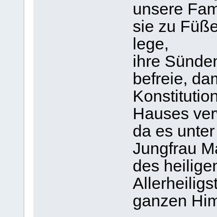
unsere Fami
sie zu Füß
lege,
ihre Sünden
befreie, dam
Konstitutio
Hauses ver
da es unte
Jungfrau M
des heilige
Allerheiligs
ganzen Him