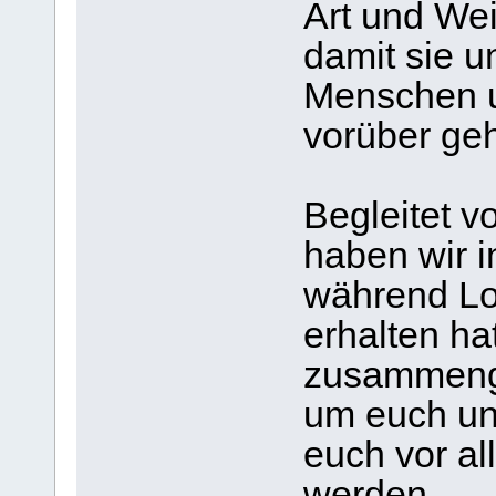
Art und We
damit sie 
Menschen u
vorüber ge
Begleitet v
haben wir i
während Lo
erhalten ha
zusammenge
um euch uns
euch vor a
werden.