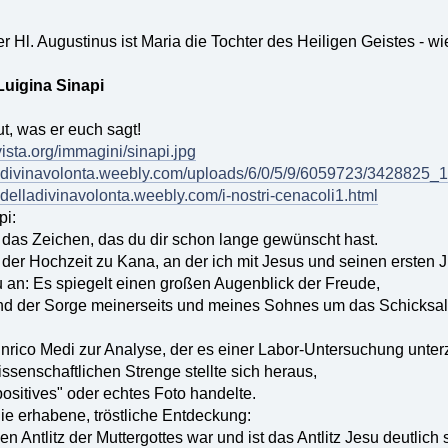
 Hl. Augustinus ist Maria die Tochter des Heiligen Geistes - wi
Luigina Sinapi
t, was er euch sagt!
vista.org/immagini/sinapi.jpg
delladivinavolonta.weebly.com/uploads/6/0/5/9/6059723/3428825_1
iglidelladivinavolonta.weebly.com/i-nostri-cenacoli1.html
pi:
t das Zeichen, das du dir schon lange gewünscht hast.
i der Hochzeit zu Kana, an der ich mit Jesus und seinen erste
 an: Es spiegelt einen großen Augenblick der Freude,
d der Sorge meinerseits und meines Sohnes um das Schicksal 
Enrico Medi zur Analyse, der es einer Labor-Untersuchung unter
ssenschaftlichen Strenge stellte sich heraus,
positives" oder echtes Foto handelte.
 die erhabene, tröstliche Entdeckung:
n Antlitz der Muttergottes war und ist das Antlitz Jesu deutlich s