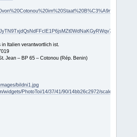
esu%20von%20Cotonou%20im%20Staat%20B%C3%A9nin%20in%20
nuJyTN9TxjdQsNdFFclE1P6jsMZt0WdNaKGyRWqv7M%3d&risl
in Italien verantwortlich ist.
37019
 St. Jean – BP 65 – Cotonou (Rép. Benin)
/images/bildni1.jpg
com/widgets/PhotoToi/14/37/41/90/14bb26c2972/scale_561_0%