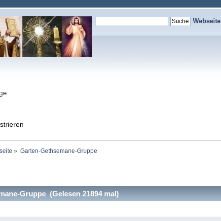
Webseit
nge
strieren
seite
»
Garten-Gethsemane-Gruppe
mane-Gruppe (Gelesen 21894 mal)