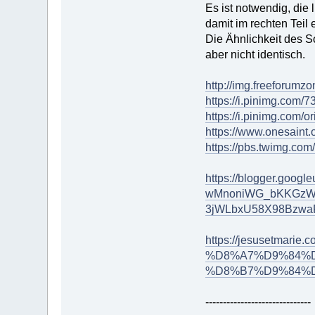
Es ist notwendig, die 
damit im rechten Teil 
Die Ähnlichkeit des S
aber nicht identisch.
http://img.freeforum
https://i.pinimg.com
https://i.pinimg.com
https://www.onesaint.
https://pbs.twimg.co
https://blogger.goo
wMnoniWG_bKKGzWO
3jWLbxU58X98BzwaP
https://jesusetma
%D8%A7%D9%84%
%D8%B7%D9%84%D
------------------------------