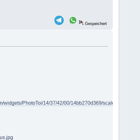
Gespeichert
/com/widgets/PhotoToi/14/37/42/00/14bb270d369/scale_541_0%
us.jpg