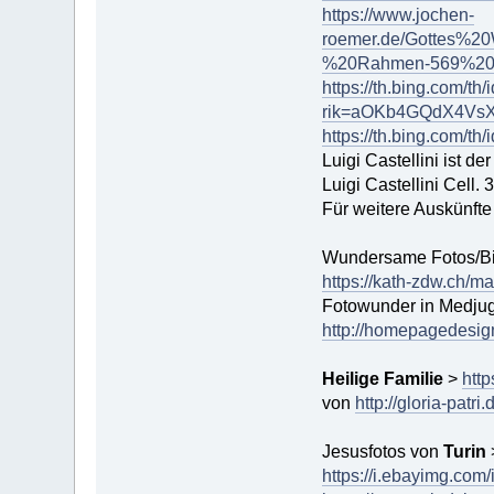
https://www.jochen-
roemer.de/Gottes%2
%20Rahmen-569%20b
https://th.bing.com/
rik=aOKb4GQdX4VsX
https://th.bing.com
Luigi Castellini ist de
Luigi Castellini Cel
Für weitere Auskünfte
Wundersame Fotos/Bi
https://kath-zdw.ch/ma
Fotowunder in Medju
http://homepagedesi
Heilige Familie
>
http
von
http://gloria-p
Jesusfotos von
Turin
https://i.ebayimg.co