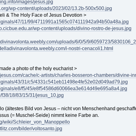
ing.info/images/jesus.jpg
en.org/wp-content/uploads/2023/02/13.2b-500x500.jpg
eli & The Holy Face of Jesus Devotion >
/originals/47/11/99/4711991a1565c074111942a94b50a48a.jpg
o.cicbue.edu.ar/wp-content/uploads/divino-rostro-de-jesus.jpg
delladivinavolonta.weebly.com/uploads/6/0/5/9/6059723/5830106_2
glidelladivinavolonta.weebly.com/i-nostri-cenacoli1.html
ade a photo of the holy eucharist >
rjesus.com/cache/c-artists/charles-bosseron-chambers/divine-i
/originals/43/31/c5/4331c541eb11498e4fe52e02d049ad79.jpg
/originals/e8/f5/45/e8f54586d60066ea3e614d49e695a8a4.jpg
u/f38/18/83/15/31/jesus_10.jpg
o (ältestes Bild von Jesus – nicht von Menschenhand geschaff
ssus (= Muschel-Seide) nimmt keine Farbe an.
org/wiki/Schleier_von_Manoppello
tlitz.com/bilder/voltosanto.jpg