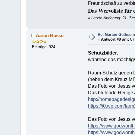
Freundschaft zu verbi
Das Wervollste für 
«
Letzte Änderung: 21. Se
Re: Garten-Gethse
Aaron Russo
«
Antwort #9 am:
07.
Beiträge: 924
Schutzbilder
,
während das mächtig
Raum-Schutz gegen
(neben dem Kreuz MI
Das Foto von Jesus v
Das blutende Heilige 
http://homepagedesi
https://i0.wp.com/far
Das Foto von Jesus v
https://www.godwonth
https://www.godwonthe