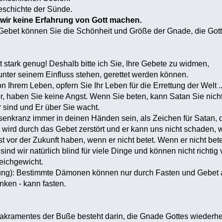
eschichte der Sünde.
ir keine Erfahrung von Gott machen.
ebet können Sie die Schönheit und Größe der Gnade, die Gott Ih
t stark genug! Deshalb bitte ich Sie, Ihre Gebete zu widmen,
 unter seinem Einfluss stehen, gerettet werden können.
Ihrem Leben, opfern Sie Ihr Leben für die Errettung der Welt ..
r, haben Sie keine Angst. Wenn Sie beten, kann Satan Sie nicht
r sind und Er über Sie wacht.
enkranz immer in deinen Händen sein, als Zeichen für Satan, d
wird durch das Gebet zerstört und er kann uns nicht schaden, 
st vor der Zukunft haben, wenn er nicht betet. Wenn er nicht betet
sind wir natürlich blind für viele Dinge und können nicht richtig
eichgewicht.
tung): Bestimmte Dämonen können nur durch Fasten und Gebet 
nken - kann fasten.
akramentes der Buße besteht darin, die Gnade Gottes wiederher