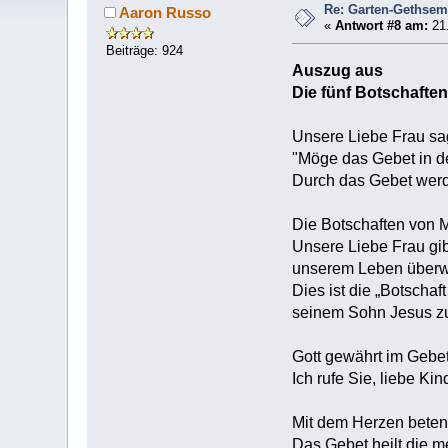
Re: Garten-Gethse
Aaron Russo
«
Antwort #8 am:
21.
Beiträge: 924
Auszug aus
Die fünf Botschafte
Unsere Liebe Frau sa
"Möge das Gebet in de
Durch das Gebet werd
Die Botschaften von M
Unsere Liebe Frau gib
unserem Leben überw
Dies ist die „Botscha
seinem Sohn Jesus zu
Gott gewährt im Geb
Ich rufe Sie, liebe Ki
Mit dem Herzen beten 
Das Gebet heilt die 