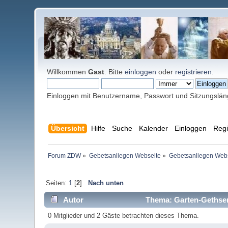
Willkommen
Gast
. Bitte
einloggen
oder
registrieren
.
Einloggen mit Benutzername, Passwort und Sitzungslä
Übersicht
Hilfe
Suche
Kalender
Einloggen
Regi
Forum ZDW
»
Gebetsanliegen Webseite
»
Gebetsanliegen Web
Seiten:
1
[
2
]
Nach unten
Autor
Thema: Garten-Gethse
0 Mitglieder und 2 Gäste betrachten dieses Thema.