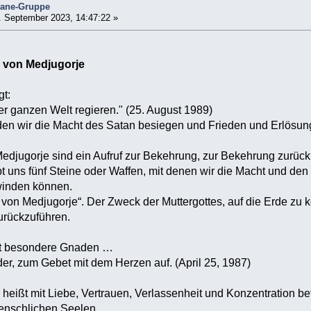
mane-Gruppe
 September 2023, 14:47:22 »
n von Medjugorje
gt:
r ganzen Welt regieren." (25. August 1989)
en wir die Macht des Satan besiegen und Frieden und Erlösung
edjugorje sind ein Aufruf zur Bekehrung, zur Bekehrung zurück 
t uns fünf Steine oder Waffen, mit denen wir die Macht und de
inden können.
ft von Medjugorje“. Der Zweck der Muttergottes, auf die Erde zu
rückzuführen.
et besondere Gnaden …
nder, zum Gebet mit dem Herzen auf. (April 25, 1987)
heißt mit Liebe, Vertrauen, Verlassenheit und Konzentration be
menschlichen Seelen.