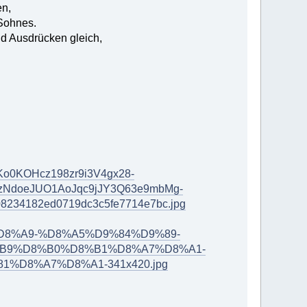
en,
 Sohnes.
nd Ausdrücken gleich,
doKo0KOHcz198zr9i3V4gx28-
zNdoeJUO1AoJqc9jJY3Q63e9mbMg-
234182ed0719dc3c5fe7714e7bc.jpg
8%A7%D8%A9-%D8%A5%D9%84%D9%89-
B9%D8%B0%D8%B1%D8%A7%D8%A1-
D8%A7%D8%A1-341x420.jpg