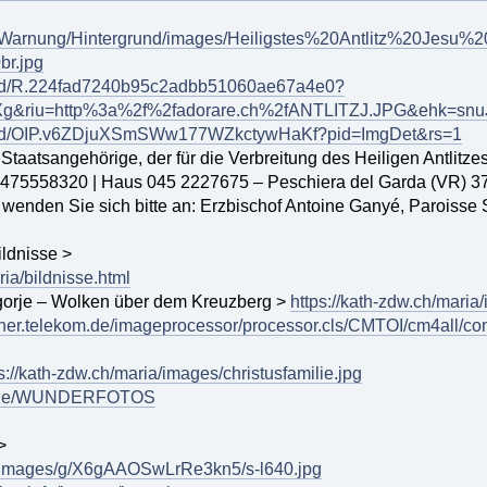
0Warnung/Hintergrund/images/Heiligstes%20Antlitz%20J
r.jpg
th/id/R.224fad7240b95c2adbb51060ae67a4e0?
g&riu=http%3a%2f%2fadorare.ch%2fANTLITZJ.JPG&ehk=s
/th/id/OIP.v6ZDjuXSmSWw177WZkctywHaKf?pid=ImgDet&rs=1
r Staatsangehörige, der für die Verbreitung des Heiligen Antlitzes 
l. 3475558320 | Haus 045 2227675 – Peschiera del Garda (VR) 
 wenden Sie sich bitte an: Erzbischof Antoine Ganyé, Paroisse
ldnisse >
ria/bildnisse.html
gorje – Wolken über dem Kreuzberg >
https://kath-zdw.ch/maria
gner.telekom.de/imageprocessor/processor.cls/CMTOI/cm4all/
s://kath-zdw.ch/maria/images/christusfamilie.jpg
atri.de/WUNDERFOTOS
>
m/images/g/X6gAAOSwLrRe3kn5/s-l640.jpg