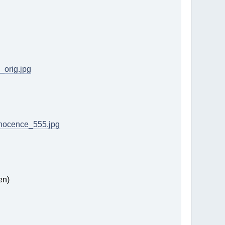
_orig.jpg
nnocence_555.jpg
en)