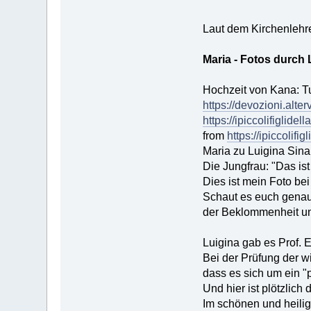
Laut dem Kirchenlehrer
Maria - Fotos durch 
Hochzeit von Kana: Tu
https://devozioni.alter
https://ipiccolifigli
from
https://ipiccolif
Maria zu Luigina Sina
Die Jungfrau: "Das is
Dies ist mein Foto be
Schaut es euch genau
der Beklommenheit un
Luigina gab es Prof. 
Bei der Prüfung der wi
dass es sich um ein "
Und hier ist plötzlich
Im schönen und heilige