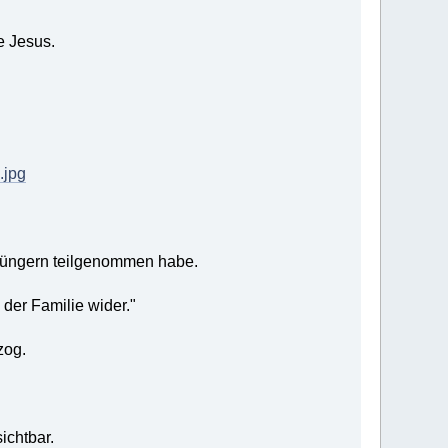
e Jesus.
.jpg
n Jüngern teilgenommen habe.
der Familie wider."
zog.
ichtbar.