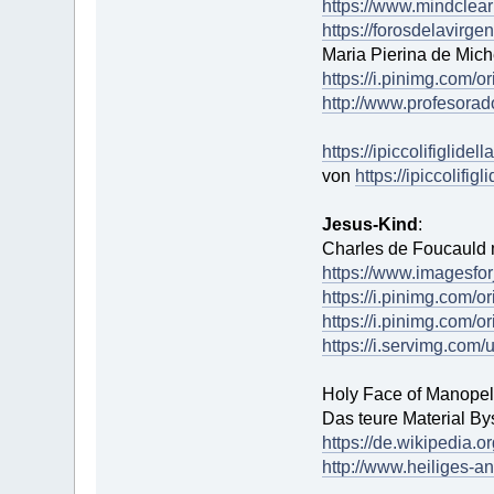
https://www.mindclear
https://forosdelavirg
Maria Pierina de Mich
https://i.pinimg.com
http://www.profesorad
https://ipiccolifigli
von
https://ipiccolifi
Jesus-Kind
:
Charles de Foucauld m
https://www.imagesfo
https://i.pinimg.com
https://i.pinimg.com
https://i.servimg.com/
Holy Face of Manopell
Das teure Material By
https://de.wikipedia.
http://www.heiliges-an