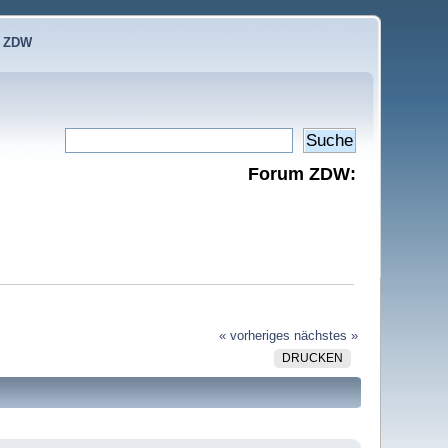
e ZDW
Forum ZDW:
« vorheriges
nächstes »
DRUCKEN