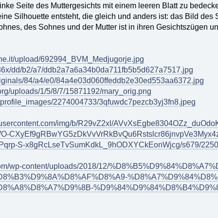
linke Seite des Muttergesichts mit einem leeren Blatt zu bedeck
eine Silhouette entsteht, die gleich und anders ist: das Bild des
ohnes, des Sohnes und der Mutter ist in ihren Gesichtszügen u
zone.it/upload/692994_BVM_Medjugorje.jpg
/736x/dd/b2/a7/ddb2a7a6a34b0da711fb5b5d627a7517.jpg
/originals/84/a4/e0/84a4e03d060ffeddb2e30ed553aa6372.jpg
org/uploads/1/5/8/7/15871192/mary_orig.png
m/profile_images/2274004733/3qfuwdc7pezcb3yj3fn8.jpeg
gleusercontent.com/img/b/R29vZ2xl/AVvXsEgbe8304OZz_duO
-CXyEf9gRBwYG5zDkVvVrRkBvQu6Rstslcr86jnvpVe3Myx4
qrp-S-x8gRcLseTvSumKdkL_9hODXYCkEonWjcg/s679/22508
rie.com/wp-content/uploads/2018/12/%D8%B5%D9%84%D
D8%B3%D9%8A%D8%AF%D8%A9-%D8%A7%D9%84%D8%
8%A8%D8%A7%D9%8B-%D9%84%D9%84%D8%B4%D9%81%