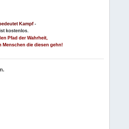
bedeutet Kampf
-
 ist kostenlos
.
den Pfad der Wahrheit,
an Menschen die diesen gehn!
n.