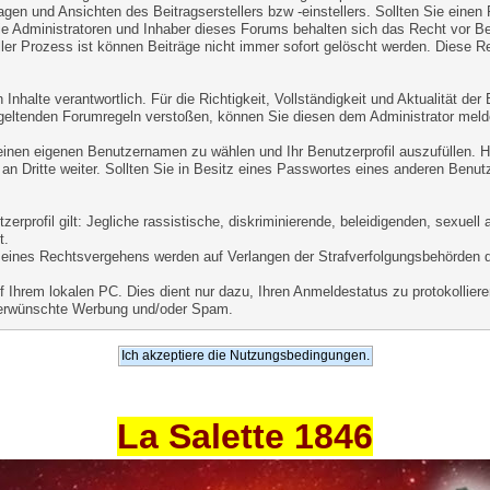
agen und Ansichten des Beitragserstellers bzw -einstellers. Sollten Sie einen
ie Administratoren und Inhaber dieses Forums behalten sich das Recht vor Beit
er Prozess ist können Beiträge nicht immer sofort gelöscht werden. Diese Re
Inhalte verantwortlich. Für die Richtigkeit, Vollständigkeit und Aktualität de
geltenden Forumregeln verstoßen, können Sie diesen dem Administrator meld
 einen eigenen Benutzernamen zu wählen und Ihr Benutzerprofil auszufüllen. 
an Dritte weiter. Sollten Sie in Besitz eines Passwortes eines anderen Benut
.
rprofil gilt: Jegliche rassistische, diskriminierende, beleidigenden, sexuel
t.
le eines Rechtsvergehens werden auf Verlangen der Strafverfolgungsbehörden 
Ihrem lokalen PC. Dies dient nur dazu, Ihren Anmeldestatus zu protokollieren
unerwünschte Werbung und/oder Spam.
La Salette 1846