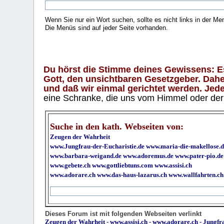
Wenn Sie nur ein Wort suchen, sollte es nicht links in der Me
Die Menüs sind auf jeder Seite vorhanden.
.
Du hörst die Stimme deines Gewissens: Es 
Gott, den unsichtbaren Gesetzgeber. Daher
und daß wir einmal gerichtet werden. Jeder
eine Schranke, die uns vom Himmel oder der H
Suche in den kath. Webseiten von:
Zeugen der Wahrheit
www.Jungfrau-der-Eucharistie.de
www.maria-die-makellose.d
www.barbara-weigand.de
www.adoremus.de
www.pater-pio.de
www.gebete.ch
www.gottliebtuns.com
www.assisi.ch
www.adorare.ch
www.das-haus-lazarus.ch
www.wallfahrten.ch
Dieses Forum ist mit folgenden Webseiten verlinkt
Zeugen der Wahrheit
-
www.assisi.ch
-
www.adorare.ch
-
Jungfra