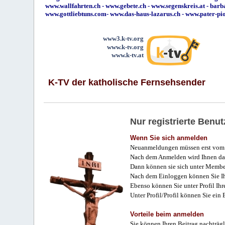
www.wallfahrten.ch
-
www.gebete.ch
-
www.segenskreis.at
-
barb
www.gottliebtuns.com
-
www.das-haus-lazarus.ch
-
www.pater-pi
www3.k-tv.org
www.k-tv.org
www.k-tv.at
K-TV der katholische Fernsehsender
Nur registrierte Ben
Wenn Sie sich anmelden
Neuanmeldungen müssen erst vom 
Nach dem Anmelden wird Ihnen das
Dann können sie sich unter Membe
Nach dem Einloggen können Sie Ihr
Ebenso können Sie unter Profil Ihr
Unter Profil/Profil können Sie ein
Vorteile beim anmelden
Sie können Ihren Beitrag nachträgl