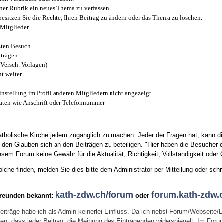
iner Rubrik ein neues Thema zu verfassen.
esitzen Sie die Rechte, Ihren Beitrag zu ändern oder das Thema zu löschen.
Mitglieder.
zten Besuch.
trägen.
(Versch. Vorlagen)
t weiter
instellung im Profil anderen Mitgliedern nicht angezeigt.
aten wie Anschrift oder Telefonnummer
tholische Kirche jedem zugänglich zu machen. Jeder der Fragen hat, kann di
den Glauben sich an den Beiträgen zu beteiligen. "Hier haben die Besucher d
sem Forum keine Gewähr für die Aktualität, Richtigkeit, Vollständigkeit oder Q
he finden, melden Sie dies bitte dem Administrator per Mitteilung oder schr
kath-zdw.ch/forum
forum.kath-zdw.
Freunden bekannt:
oder
eiträge habe ich als Admin keinerlei Einfluss. Da ich nebst Forum/Webseite/
wissen, dass jeder Beitrag, die Meinung des Eintragenden widerspiegelt. Im Fo