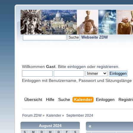
Webseite ZDW
Willkommen
Gast
. Bitte
einloggen
oder
registrieren
.
Einloggen mit Benutzername, Passwort und Sitzungslänge
Übersicht
Hilfe
Suche
Kalender
Einloggen
Registr
Forum ZDW
»
Kalender
»
September 2024
«
August 2024
S
M
D
M
D
F
S