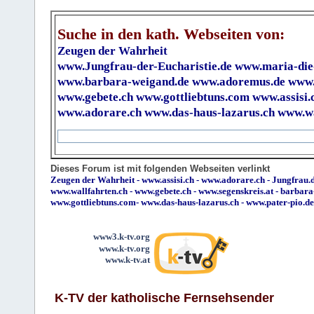
Suche in den kath. Webseiten von:
Zeugen der Wahrheit
www.Jungfrau-der-Eucharistie.de
www.maria-die
www.barbara-weigand.de
www.adoremus.de
www.
www.gebete.ch
www.gottliebtuns.com
www.assisi.
www.adorare.ch
www.das-haus-lazarus.ch
www.wa
Dieses Forum ist mit folgenden Webseiten verlinkt
Zeugen der Wahrheit
-
www.assisi.ch
-
www.adorare.ch
-
Jungfrau.d
www.wallfahrten.ch
-
www.gebete.ch
-
www.segenskreis.at
-
barbara
www.gottliebtuns.com
-
www.das-haus-lazarus.ch
-
www.pater-pio.de
www3.k-tv.org
www.k-tv.org
www.k-tv.at
K-TV der katholische Fernsehsender