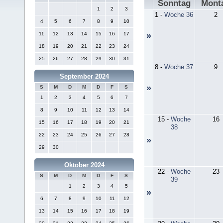
Sonntag
Mont
1
2
3
1
-
Woche 36
2
4
5
6
7
8
9
10
11
12
13
14
15
16
17
»
18
19
20
21
22
23
24
25
26
27
28
29
30
31
8
-
Woche 37
9
September 2024
»
S
M
D
M
D
F
S
1
2
3
4
5
6
7
8
9
10
11
12
13
14
15
-
Woche
16
15
16
17
18
19
20
21
38
22
23
24
25
26
27
28
»
29
30
Oktober 2024
22
-
Woche
23
S
M
D
M
D
F
S
39
1
2
3
4
5
»
6
7
8
9
10
11
12
13
14
15
16
17
18
19