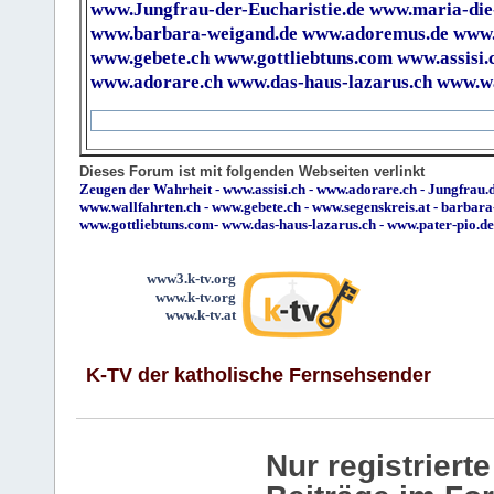
www.Jungfrau-der-Eucharistie.de
www.maria-die
www.barbara-weigand.de
www.adoremus.de
www.
www.gebete.ch
www.gottliebtuns.com
www.assisi.
www.adorare.ch
www.das-haus-lazarus.ch
www.wa
Dieses Forum ist mit folgenden Webseiten verlinkt
Zeugen der Wahrheit
-
www.assisi.ch
-
www.adorare.ch
-
Jungfrau.d
www.wallfahrten.ch
-
www.gebete.ch
-
www.segenskreis.at
-
barbara
www.gottliebtuns.com
-
www.das-haus-lazarus.ch
-
www.pater-pio.de
www3.k-tv.org
www.k-tv.org
www.k-tv.at
K-TV der katholische Fernsehsender
Nur registrier