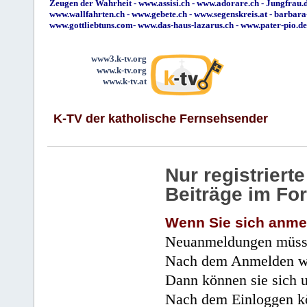
Zeugen der Wahrheit
-
www.assisi.ch
-
www.adorare.ch
-
Jungfrau.d
www.wallfahrten.ch
-
www.gebete.ch
-
www.segenskreis.at
-
barbara
www.gottliebtuns.com
-
www.das-haus-lazarus.ch
-
www.pater-pio.de
www3.k-tv.org
www.k-tv.org
www.k-tv.at
K-TV der katholische Fernsehsender
Nur registrier
Beiträge im Fo
Wenn Sie sich anme
Neuanmeldungen müsse
Nach dem Anmelden wir
Dann können sie sich 
Nach dem Einloggen kö