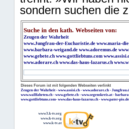
sondern suchen die z
Suche in den kath. Webseiten von:
Zeugen der Wahrheit
www.Jungfrau-der-Eucharistie.de
www.maria-die
www.barbara-weigand.de
www.adoremus.de
www.
www.gebete.ch
www.gottliebtuns.com
www.assisi.
www.adorare.ch
www.das-haus-lazarus.ch
www.wa
Dieses Forum ist mit folgenden Webseiten verlinkt
Zeugen der Wahrheit
-
www.assisi.ch
-
www.adorare.ch
-
Jungfrau.d
www.wallfahrten.ch
-
www.gebete.ch
-
www.segenskreis.at
-
barbara
www.gottliebtuns.com
-
www.das-haus-lazarus.ch
-
www.pater-pio.de
www3.k-tv.org
www.k-tv.org
www.k-tv.at