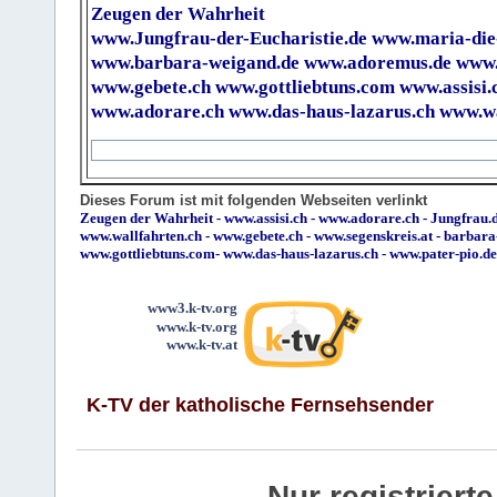
Zeugen der Wahrheit
www.Jungfrau-der-Eucharistie.de
www.maria-die
www.barbara-weigand.de
www.adoremus.de
www.
www.gebete.ch
www.gottliebtuns.com
www.assisi.
www.adorare.ch
www.das-haus-lazarus.ch
www.wa
Dieses Forum ist mit folgenden Webseiten verlinkt
Zeugen der Wahrheit
-
www.assisi.ch
-
www.adorare.ch
-
Jungfrau.d
www.wallfahrten.ch
-
www.gebete.ch
-
www.segenskreis.at
-
barbara
www.gottliebtuns.com
-
www.das-haus-lazarus.ch
-
www.pater-pio.de
www3.k-tv.org
www.k-tv.org
www.k-tv.at
K-TV der katholische Fernsehsender
Nur registrier