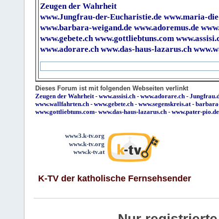
Zeugen der Wahrheit
www.Jungfrau-der-Eucharistie.de
www.maria-die
www.barbara-weigand.de
www.adoremus.de
www.
www.gebete.ch
www.gottliebtuns.com
www.assisi.
www.adorare.ch
www.das-haus-lazarus.ch
www.wa
Dieses Forum ist mit folgenden Webseiten verlinkt
Zeugen der Wahrheit
-
www.assisi.ch
-
www.adorare.ch
-
Jungfrau.d
www.wallfahrten.ch
-
www.gebete.ch
-
www.segenskreis.at
-
barbara
www.gottliebtuns.com
-
www.das-haus-lazarus.ch
-
www.pater-pio.de
www3.k-tv.org
www.k-tv.org
www.k-tv.at
K-TV der katholische Fernsehsender
Nur registrier