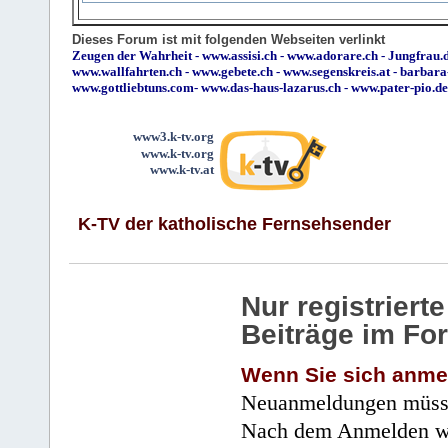
Dieses Forum ist mit folgenden Webseiten verlinkt
Zeugen der Wahrheit
-
www.assisi.ch
-
www.adorare.ch
-
Jungfrau.d
www.wallfahrten.ch
-
www.gebete.ch
-
www.segenskreis.at
-
barbara
www.gottliebtuns.com
-
www.das-haus-lazarus.ch
-
www.pater-pio.de
www3.k-tv.org
www.k-tv.org
www.k-tv.at
K-TV der katholische Fernsehsender
Nur registrier
Beiträge im Fo
Wenn Sie sich anme
Neuanmeldungen müsse
Nach dem Anmelden wir