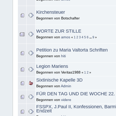
Kirchensteuer
Begonnen von Botschafter
WORTE ZUR STILLE
Begonnen von
amos
«
1
2
3
4
5
6
...
9
»
Petition zu Maria Valtorta Schriften
Begonnen von
hiti
Legion Mariens
Begonnen von Veritas1988
«
1
2
»
Sixtinische Kapelle 3D
Begonnen von
Admin
FÜR DEN TAG UND DIE WOCHE 22. A
Begonnen von
videre
FSSPX, J.Paul II, Konfessionen, Barm
Endzeit