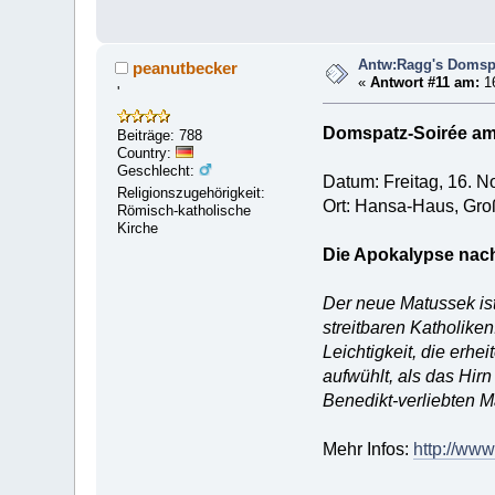
Antw:Ragg's Domspa
peanutbecker
«
Antwort #11 am:
16
'
Domspatz-Soirée am
Beiträge: 788
Country:
Geschlecht:
Datum: Freitag, 16. N
Religionszugehörigkeit:
Ort: Hansa-Haus, Gro
Römisch-katholische
Kirche
Die Apokalypse nach
Der neue Matussek is
streitbaren Katholike
Leichtigkeit, die erhe
aufwühlt, als das Hirn
Benedikt-verliebten M
Mehr Infos:
http://www