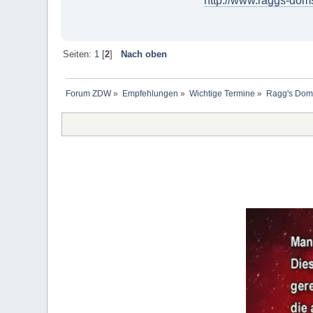
http://www.raggs-doms
Seiten:
1
[
2
]
Nach oben
Forum ZDW
»
Empfehlungen
»
Wichtige Termine
»
Ragg's Doms