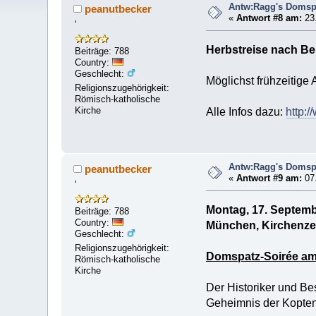
Antw:Ragg's Domspa
peanutbecker
«
Antwort #8 am:
23.
'
Herbstreise nach Ber
Beiträge: 788
Country:
Geschlecht:
Möglichst frühzeitige
Religionszugehörigkeit:
Römisch-katholische
Kirche
Alle Infos dazu:
http:
Antw:Ragg's Domspa
peanutbecker
«
Antwort #9 am:
07.
'
Montag, 17. Septem
Beiträge: 788
Country:
München, Kirchenzen
Geschlecht:
Religionszugehörigkeit:
Domspatz-Soirée am
Römisch-katholische
Kirche
Der Historiker und Be
Geheimnis der Kopten“