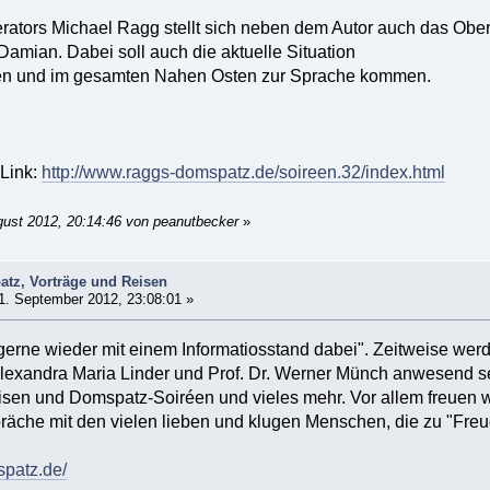
ators Michael Ragg stellt sich neben dem Autor auch das Oberh
amian. Dabei soll auch die aktuelle Situation
ten und im gesamten Nahen Osten zur Sprache kommen.
 Link:
http://www.raggs-domspatz.de/soireen.32/index.html
gust 2012, 20:14:46 von peanutbecker
»
tz, Vorträge und Reisen
1. September 2012, 23:08:01 »
gerne wieder mit einem Informatiosstand dabei". Zeitweise we
exandra Maria Linder und Prof. Dr. Werner Münch anwesend s
eisen und Domspatz-Soiréen und vieles mehr. Vor allem freuen 
räche mit den vielen lieben und klugen Menschen, die zu "Fr
spatz.de/