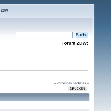
e ZDW
Forum ZDW:
« vorheriges
nächstes »
DRUCKEN