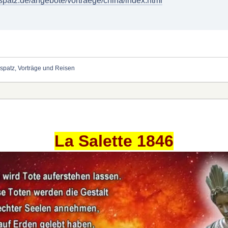
patz.de/angebote/vortraege/china/index.html
patz, Vorträge und Reisen
La Salette 1846