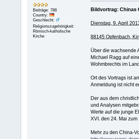
Bildvortrag: Chinas 
Beiträge: 788
Country:
Geschlecht:
Dienstag, 9. April 2
Religionszugehörigkeit:
Römisch-katholische
Kirche
88145 Opfenbach, Kir
Über die wachsende At
Michael Ragg auf ein
Wohmbrechts im Land
Ort des Vortrags ist 
Anmeldung ist nicht er
Der aus dem christli
und Analysen mitgebrac
Werte auf die junge E
XVI. den 24. Mai zum „
Mehr zu den China-Vor