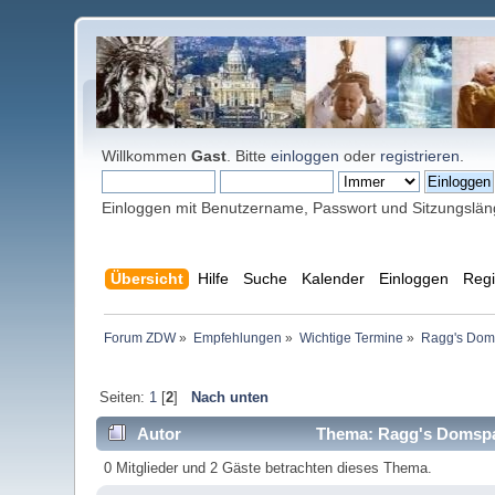
Willkommen
Gast
. Bitte
einloggen
oder
registrieren
.
Einloggen mit Benutzername, Passwort und Sitzungslä
Übersicht
Hilfe
Suche
Kalender
Einloggen
Regi
Forum ZDW
»
Empfehlungen
»
Wichtige Termine
»
Ragg's Doms
Seiten:
1
[
2
]
Nach unten
Autor
Thema: Ragg's Domspat
0 Mitglieder und 2 Gäste betrachten dieses Thema.