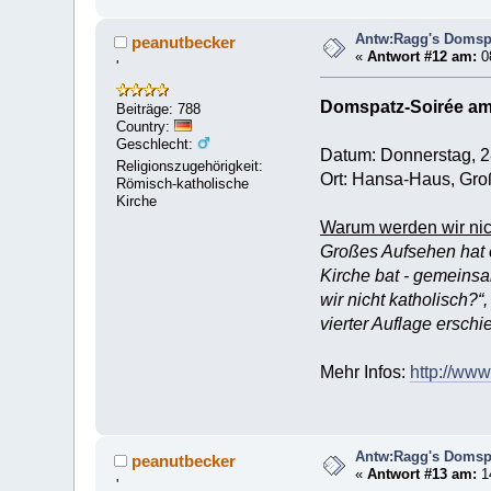
Antw:Ragg's Domspa
peanutbecker
«
Antwort #12 am:
08
'
Domspatz-Soirée am 
Beiträge: 788
Country:
Geschlecht:
Datum: Donnerstag, 28
Religionszugehörigkeit:
Ort: Hansa-Haus, Gro
Römisch-katholische
Kirche
Warum werden wir nic
Großes Aufsehen hat 
Kirche bat - gemeins
wir nicht katholisch?
vierter Auflage erschi
Mehr Infos:
http://www
Antw:Ragg's Domspa
peanutbecker
«
Antwort #13 am:
14
'