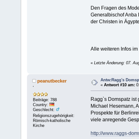
Den Fragen des Moder
Generalbischof Anba D
der Christen in Ägyp
Alle weiteren Infos im
«
Letzte Änderung: 07. Au
Antw:Ragg's Domspa
peanutbecker
«
Antwort #10 am:
0
'
Ragg`s Domspatz ist 
Beiträge: 788
Country:
Michael Hesemann, Al
Geschlecht:
Prospekte für Berlinr
Religionszugehörigkeit:
viele anregende Gesp
Römisch-katholische
Kirche
http://www.raggs-dom