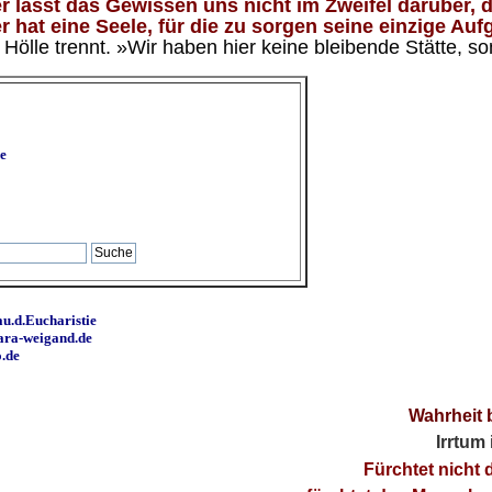
 lässt das Gewissen uns nicht im Zweifel darüber, d
 hat eine Seele, für die zu sorgen seine einzige Aufg
ölle trennt. »Wir haben hier keine bleibende Stätte, so
e
u.d.Eucharistie
ara-weigand.de
o.de
Wahrheit 
Irrtum
Fürchtet nicht 