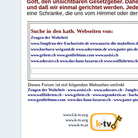
Gott, den unsichtbaren Gesetzgeber. Daher
und daß wir einmal gerichtet werden. Jeder
eine Schranke, die uns vom Himmel oder der H
Suche in den kath. Webseiten von:
Zeugen der Wahrheit
www.Jungfrau-der-Eucharistie.de
www.maria-die-makellose.d
www.barbara-weigand.de
www.adoremus.de
www.pater-pio.de
www.gebete.ch
www.gottliebtuns.com
www.assisi.ch
www.adorare.ch
www.das-haus-lazarus.ch
www.wallfahrten.ch
Dieses Forum ist mit folgenden Webseiten verlinkt
Zeugen der Wahrheit
-
www.assisi.ch
-
www.adorare.ch
-
Jungfra
www.wallfahrten.ch
-
www.gebete.ch
-
www.segenskreis.at
-
barb
www.gottliebtuns.com
-
www.das-haus-lazarus.ch
-
www.pater-pi
www3.k-tv.org
www.k-tv.org
www.k-tv.at