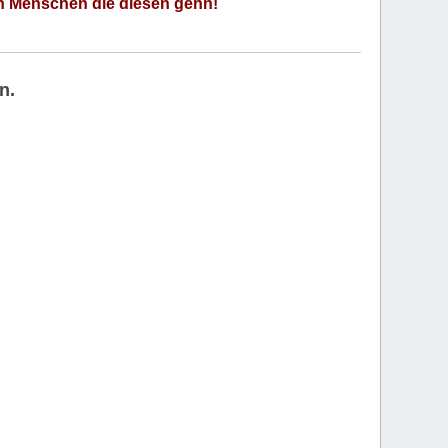
an Menschen die diesen gehn!
n.