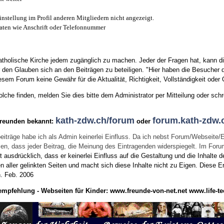
instellung im Profil anderen Mitgliedern nicht angezeigt.
aten wie Anschrift oder Telefonnummer
tholische Kirche jedem zugänglich zu machen. Jeder der Fragen hat, kann di
den Glauben sich an den Beiträgen zu beteiligen. "Hier haben die Besucher d
sem Forum keine Gewähr für die Aktualität, Richtigkeit, Vollständigkeit oder Q
he finden, melden Sie dies bitte dem Administrator per Mitteilung oder schr
kath-zdw.ch/forum
forum.kath-zdw.
Freunden bekannt:
oder
eiträge habe ich als Admin keinerlei Einfluss. Da ich nebst Forum/Webseite/
wissen, dass jeder Beitrag, die Meinung des Eintragenden widerspiegelt. Im Fo
usdrücklich, dass er keinerlei Einfluss auf die Gestaltung und die Inhalte d
en aller gelinkten Seiten und macht sich diese Inhalte nicht zu Eigen.
Diese Er
n.
Feb. 2006
empfehlung - Webseiten für Kinder:
www.freunde-von-net.net
www.life-te