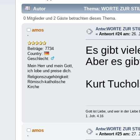
Autor
Thema: WORTE ZUR STILL
0 Mitglieder und 2 Gäste betrachten dieses Thema.
Antw:WORTE ZUR STI
amos
«
Antwort #24 am:
26. J
'
Es gibt vie
Beiträge: 7734
Country:
Aber es gibt
Geschlecht:
Mein Herr und mein Gott,
ich lobe und preise dich.
Religionszugehörigkeit:
Kurt Tucho
Römisch-katholische
Kirche
Gott ist Liebe, und wer in der Liebe bl
1. Joh. 4.16
Antw:WORTE ZUR STI
amos
«
Antwort #25 am:
27. J
'