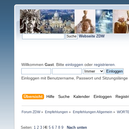
Webseite ZDW
Willkommen
Gast
. Bitte
einloggen
oder
registrieren
.
Einloggen mit Benutzername, Passwort und Sitzungslänge
Übersicht
Hilfe
Suche
Kalender
Einloggen
Registr
Forum ZDW
»
Empfehlungen
»
Empfehlungen Allgemein
»
WORTE
Seiten:
1
2
3
[
4
]
5
6
7
8
9
Nach unten