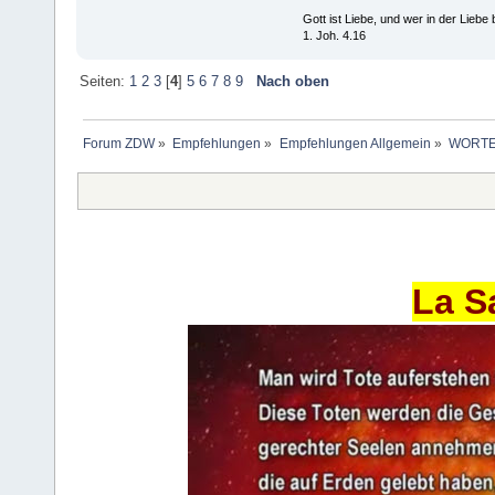
Gott ist Liebe, und wer in der Liebe bl
1. Joh. 4.16
Seiten:
1
2
3
[
4
]
5
6
7
8
9
Nach oben
Forum ZDW
»
Empfehlungen
»
Empfehlungen Allgemein
»
WORTE
La S