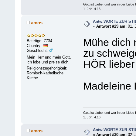
Gott ist Liebe, und wer in der Liebe bl
1. Joh. 4.16
Antw:WORTE ZUR STI
amos
«
Antwort #29 am:
01. J
'
Mühe dich 
Beiträge: 7734
Country:
zu schweig
Geschlecht:
Mein Herr und mein Gott,
HÖR lieber
ich lobe und preise dich.
Religionszugehörigkeit:
Römisch-katholische
Kirche
Madeleine 
Gott ist Liebe, und wer in der Liebe bl
1. Joh. 4.16
Antw:WORTE ZUR STI
amos
«
Antwort #30 am:
02. J