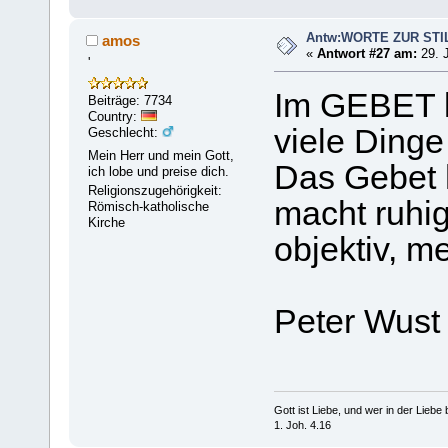
Antw:WORTE ZUR STI
amos
«
Antwort #27 am:
29. J
'
Im GEBET
Beiträge: 7734
Country:
viele Dinge
Geschlecht:
Mein Herr und mein Gott,
Das Gebet h
ich lobe und preise dich.
Religionszugehörigkeit:
macht ruhig
Römisch-katholische
Kirche
objektiv, m
Peter Wust
Gott ist Liebe, und wer in der Liebe bl
1. Joh. 4.16