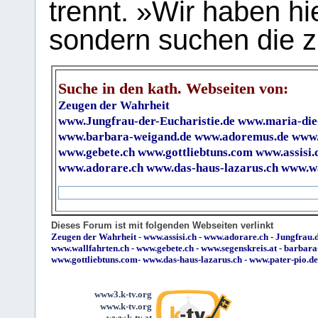
trennt. »Wir haben hi
sondern suchen die z
Suche in den kath. Webseiten von:
Zeugen der Wahrheit
www.Jungfrau-der-Eucharistie.de
www.maria-die
www.barbara-weigand.de
www.adoremus.de
www.
www.gebete.ch
www.gottliebtuns.com
www.assisi.
www.adorare.ch
www.das-haus-lazarus.ch
www.wa
Dieses Forum ist mit folgenden Webseiten verlinkt
Zeugen der Wahrheit
-
www.assisi.ch
-
www.adorare.ch
-
Jungfrau.d
www.wallfahrten.ch
-
www.gebete.ch
-
www.segenskreis.at
-
barbara
www.gottliebtuns.com
-
www.das-haus-lazarus.ch
-
www.pater-pio.de
www3.k-tv.org
www.k-tv.org
www.k-tv.at