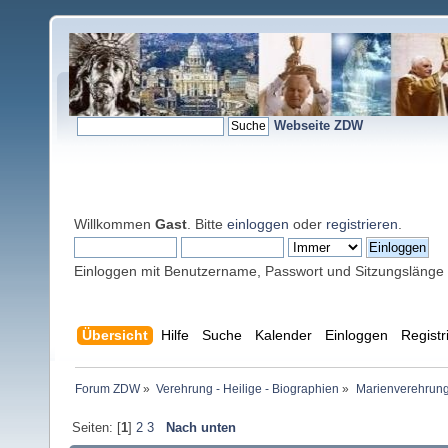
Webseite ZDW
Willkommen
Gast
. Bitte
einloggen
oder
registrieren
.
Einloggen mit Benutzername, Passwort und Sitzungslänge
Übersicht
Hilfe
Suche
Kalender
Einloggen
Registr
Forum ZDW
»
Verehrung - Heilige - Biographien
»
Marienverehrung
Seiten: [
1
]
2
3
Nach unten