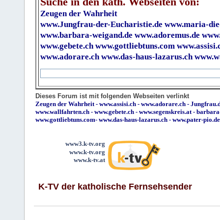
Suche in den kath. Webseiten von:
Zeugen der Wahrheit
www.Jungfrau-der-Eucharistie.de
www.maria-die
www.barbara-weigand.de
www.adoremus.de
www.
www.gebete.ch
www.gottliebtuns.com
www.assisi.
www.adorare.ch
www.das-haus-lazarus.ch
www.wa
Dieses Forum ist mit folgenden Webseiten verlinkt
Zeugen der Wahrheit
-
www.assisi.ch
-
www.adorare.ch
-
Jungfrau.d
www.wallfahrten.ch
-
www.gebete.ch
-
www.segenskreis.at
-
barbara
www.gottliebtuns.com
-
www.das-haus-lazarus.ch
-
www.pater-pio.de
www3.k-tv.org
www.k-tv.org
www.k-tv.at
K-TV der katholische Fernsehsender