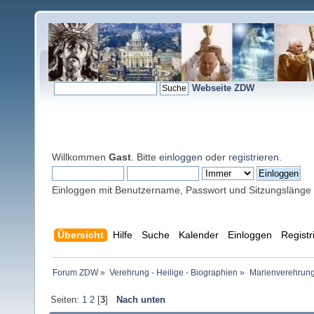
Webseite ZDW
Willkommen
Gast
. Bitte
einloggen
oder
registrieren
.
Einloggen mit Benutzername, Passwort und Sitzungslänge
Übersicht
Hilfe
Suche
Kalender
Einloggen
Registr
Forum ZDW
»
Verehrung - Heilige - Biographien
»
Marienverehrung
Seiten:
1
2
[
3
]
Nach unten