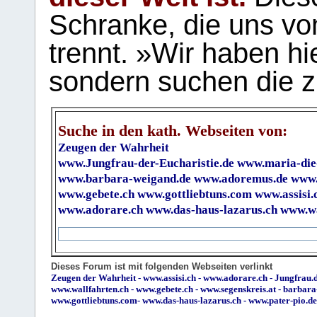
Schranke, die uns vo
trennt. »Wir haben hi
sondern suchen die z
Suche in den kath. Webseiten von:
Zeugen der Wahrheit
www.Jungfrau-der-Eucharistie.de
www.maria-die
www.barbara-weigand.de
www.adoremus.de
www.
www.gebete.ch
www.gottliebtuns.com
www.assisi.
www.adorare.ch
www.das-haus-lazarus.ch
www.wa
Dieses Forum ist mit folgenden Webseiten verlinkt
Zeugen der Wahrheit
-
www.assisi.ch
-
www.adorare.ch
-
Jungfrau.d
www.wallfahrten.ch
-
www.gebete.ch
-
www.segenskreis.at
-
barbara
www.gottliebtuns.com
-
www.das-haus-lazarus.ch
-
www.pater-pio.de