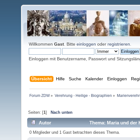
Willkommen
Gast
. Bitte
einloggen
oder
registrieren
.
Einloggen mit Benutzername, Passwort und Sitzungslä
Übersicht
Hilfe
Suche
Kalender
Einloggen
Regi
Forum ZDW
»
Verehrung - Heilige - Biographien
»
Marienverehr
Seiten: [
1
]
Nach unten
Autor
Thema: Maria und der H
0 Mitglieder und 1 Gast betrachten dieses Thema.