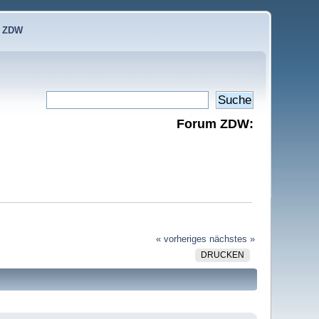
e ZDW
Forum ZDW:
« vorheriges
nächstes »
DRUCKEN