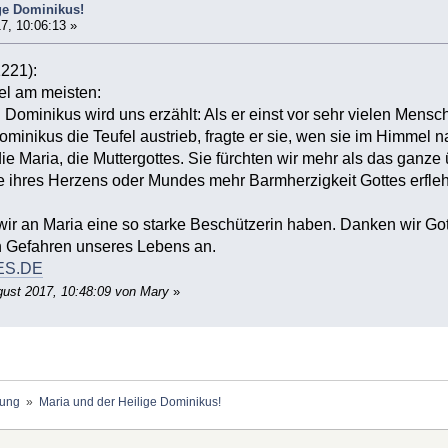
ge Dominikus!
7, 10:06:13 »
1221):
el am meisten:
 Dominikus wird uns erzählt: Als er einst vor sehr vielen Mens
inikus die Teufel austrieb, fragte er sie, wen sie im Himmel n
die Maria, die Muttergottes. Sie fürchten wir mehr als das ganz
te ihres Herzens oder Mundes mehr Barmherzigkeit Gottes erfleh
wir an Maria eine so starke Beschützerin haben. Danken wir Gott
en Gefahren unseres Lebens an.
ES.DE
gust 2017, 10:48:09 von Mary
»
ung 
»
Maria und der Heilige Dominikus!