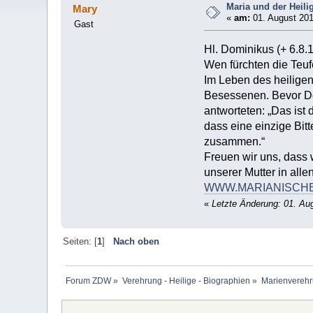
Maria und der Heili
Mary
«
am:
01. August 201
Gast
Hl. Dominikus (+ 6.8.
Wen fürchten die Teuf
Im Leben des heiligen
Besessenen. Bevor Dom
antworteten: „Das ist 
dass eine einzige Bit
zusammen.“
Freuen wir uns, dass 
unserer Mutter in all
WWW.MARIANISCH
«
Letzte Änderung: 01. Au
Seiten: [
1
]
Nach oben
Forum ZDW
»
Verehrung - Heilige - Biographien
»
Marienverehr