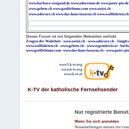
www.barbara-weigand.de
www.adoremus.de
www.pater-pio.de
www.gebete.ch
www.gottliebtuns.com
www.assisi.ch
www.adorare.ch
www.das-haus-lazarus.ch
www.wallfahrten.ch
Dieses Forum ist mit folgenden Webseiten verlinkt
Zeugen der Wahrheit
-
www.assisi.ch
-
www.adorare.ch
-
Jungfra
www.wallfahrten.ch
-
www.gebete.ch
-
www.segenskreis.at
-
barb
www.gottliebtuns.com
-
www.das-haus-lazarus.ch
-
www.pater-pi
www3.k-tv.org
www.k-tv.org
www.k-tv.at
K-TV der katholische Fernsehsender
Nur registrierte Ben
Wenn Sie sich anmelden
Neuanmeldungen müssen erst vom 