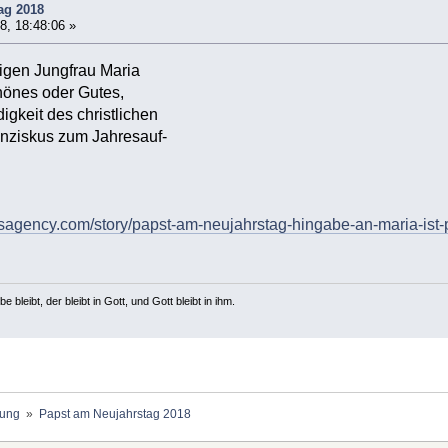
ag 2018
8, 18:48:06 »
igen Jungfrau Maria
chönes oder Gutes,
gkeit des christlichen
anziskus zum Jahresauf-
wsagency.com/story/papst-am-neujahrstag-hingabe-an-maria-ist-p
e bleibt, der bleibt in Gott, und Gott bleibt in ihm.
ung 
»
Papst am Neujahrstag 2018 