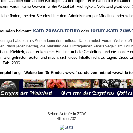
den Glauben sich an den Beiträgen zu beteiligen. "Hier haben die Besucher d
sem Forum keine Gewähr für die Aktualität, Richtigkeit, Vollständigkeit oder Q
he finden, melden Sie dies bitte dem Administrator per Mitteilung oder schr
kath-zdw.ch/forum
forum.kath-zdw.
Freunden bekannt:
oder
eiträge habe ich als Admin keinerlei Einfluss. Da ich nebst Forum/Webseite/
wissen, dass jeder Beitrag, die Meinung des Eintragenden widerspiegelt. Im Fo
usdrücklich, dass er keinerlei Einfluss auf die Gestaltung und die Inhalte d
en aller gelinkten Seiten und macht sich diese Inhalte nicht zu Eigen.
Diese Er
n.
Feb. 2006
empfehlung - Webseiten für Kinder:
www.freunde-von-net.net
www.life-te
Seiten-Aufrufe in ZDW
48 755 702