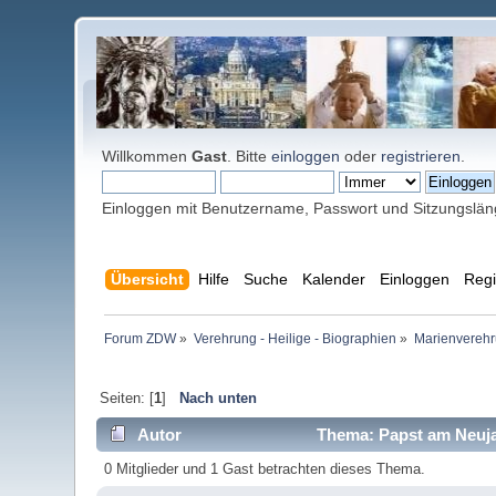
Willkommen
Gast
. Bitte
einloggen
oder
registrieren
.
Einloggen mit Benutzername, Passwort und Sitzungslä
Übersicht
Hilfe
Suche
Kalender
Einloggen
Regi
Forum ZDW
»
Verehrung - Heilige - Biographien
»
Marienverehr
Seiten: [
1
]
Nach unten
Autor
Thema: Papst am Neuja
0 Mitglieder und 1 Gast betrachten dieses Thema.