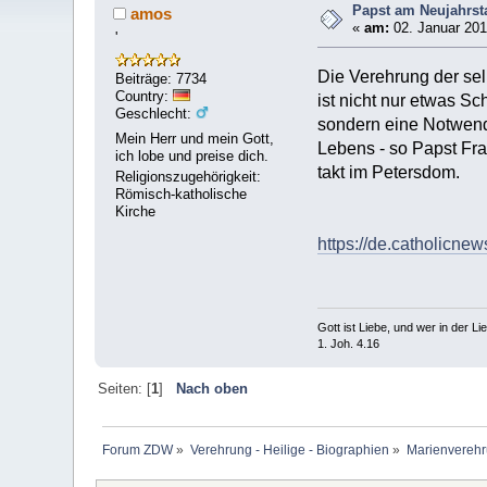
Papst am Neujahrst
amos
«
am:
02. Januar 201
'
Die Verehrung der sel
Beiträge: 7734
Country:
ist nicht nur etwas S
Geschlecht:
sondern eine Notwendi
Mein Herr und mein Gott,
Lebens - so Papst Fr
ich lobe und preise dich.
takt im Petersdom.
Religionszugehörigkeit:
Römisch-katholische
Kirche
https://de.catholicne
Gott ist Liebe, und wer in der Lieb
1. Joh. 4.16
Seiten: [
1
]
Nach oben
Forum ZDW
»
Verehrung - Heilige - Biographien
»
Marienverehr