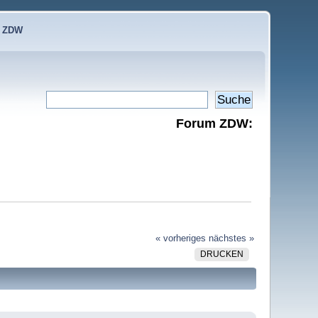
e ZDW
Forum ZDW:
« vorheriges
nächstes »
DRUCKEN