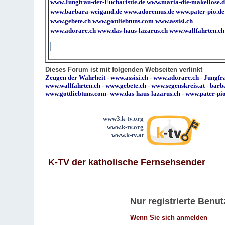
www.Jungfrau-der-Eucharistie.de
www.maria-die-makellose.d
www.barbara-weigand.de
www.adoremus.de
www.pater-pio.de
www.gebete.ch
www.gottliebtuns.com
www.assisi.ch
www.adorare.ch
www.das-haus-lazarus.ch
www.wallfahrten.ch
Dieses Forum ist mit folgenden Webseiten verlinkt
Zeugen der Wahrheit
-
www.assisi.ch
-
www.adorare.ch
-
Jungfra
www.wallfahrten.ch
-
www.gebete.ch
-
www.segenskreis.at
-
barb
www.gottliebtuns.com
-
www.das-haus-lazarus.ch
-
www.pater-pi
www3.k-tv.org
www.k-tv.org
www.k-tv.at
K-TV der katholische Fernsehsender
Nur registrierte Ben
Wenn Sie sich anmelden