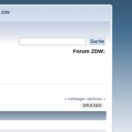
e ZDW
Forum ZDW:
« vorheriges
nächstes »
DRUCKEN