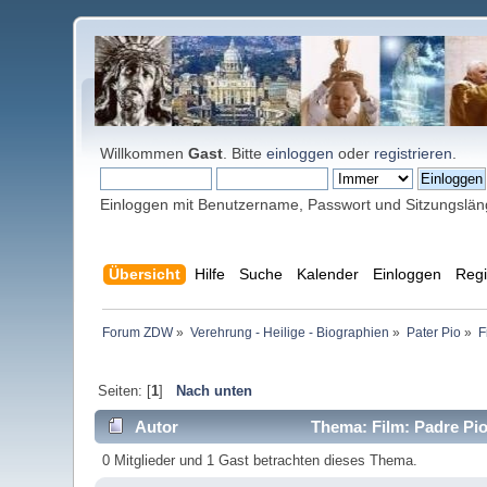
Willkommen
Gast
. Bitte
einloggen
oder
registrieren
.
Einloggen mit Benutzername, Passwort und Sitzungslä
Übersicht
Hilfe
Suche
Kalender
Einloggen
Regi
Forum ZDW
»
Verehrung - Heilige - Biographien
»
Pater Pio
»
F
Seiten: [
1
]
Nach unten
Autor
Thema: Film: Padre Pio
0 Mitglieder und 1 Gast betrachten dieses Thema.