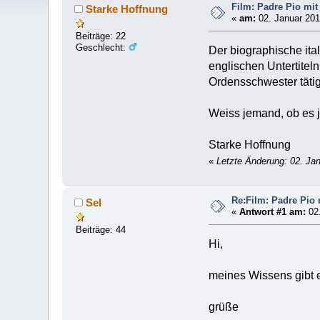
Film: Padre Pio mit
Starke Hoffnung
«
am:
02. Januar 201
Beiträge: 22
Geschlecht:
Der biographische ita
englischen Untertitel
Ordensschwester tätig
Weiss jemand, ob es j
Starke Hoffnung
«
Letzte Änderung: 02. Ja
Re:Film: Padre Pio 
Sel
«
Antwort #1 am:
02.
Beiträge: 44
Hi,
meines Wissens gibt e
grüße