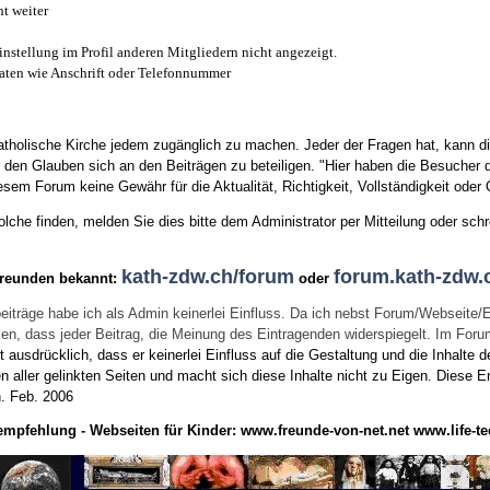
t weiter
instellung im Profil anderen Mitgliedern nicht angezeigt.
aten wie Anschrift oder Telefonnummer
tholische Kirche jedem zugänglich zu machen. Jeder der Fragen hat, kann di
den Glauben sich an den Beiträgen zu beteiligen. "Hier haben die Besucher d
sem Forum keine Gewähr für die Aktualität, Richtigkeit, Vollständigkeit oder Q
he finden, melden Sie dies bitte dem Administrator per Mitteilung oder schr
kath-zdw.ch/forum
forum.kath-zdw.
Freunden bekannt:
oder
eiträge habe ich als Admin keinerlei Einfluss. Da ich nebst Forum/Webseite/
wissen, dass jeder Beitrag, die Meinung des Eintragenden widerspiegelt. Im Fo
usdrücklich, dass er keinerlei Einfluss auf die Gestaltung und die Inhalte d
en aller gelinkten Seiten und macht sich diese Inhalte nicht zu Eigen.
Diese Er
n.
Feb. 2006
empfehlung - Webseiten für Kinder:
www.freunde-von-net.net
www.life-te