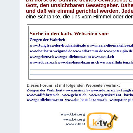
Gott, den unsichtbaren Gesetzgeber. Daher
und daß wir einmal gerichtet werden. Jeder
eine Schranke, die uns vom Himmel oder der H
Suche in den kath. Webseiten von:
Zeugen der Wahrheit
www.Jungfrau-der-Eucharistie.de
www.maria-die-makellose.d
www.barbara-weigand.de
www.adoremus.de
www.pater-pio.de
www.gebete.ch
www.gottliebtuns.com
www.assisi.ch
www.adorare.ch
www.das-haus-lazarus.ch
www.wallfahrten.ch
Dieses Forum ist mit folgenden Webseiten verlinkt
Zeugen der Wahrheit
-
www.assisi.ch
-
www.adorare.ch
-
Jungfra
www.wallfahrten.ch
-
www.gebete.ch
-
www.segenskreis.at
-
barb
www.gottliebtuns.com
-
www.das-haus-lazarus.ch
-
www.pater-pi
www3.k-tv.org
www.k-tv.org
www.k-tv.at