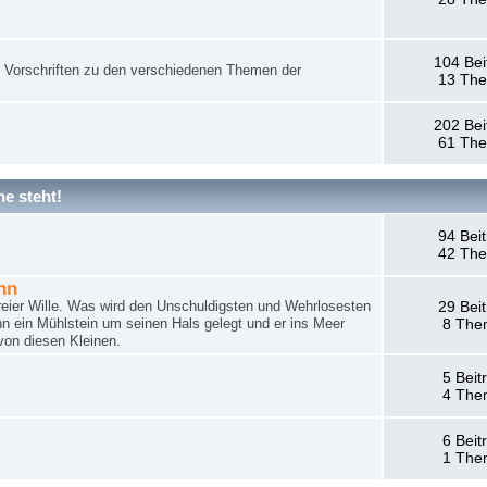
104 Bei
nd Vorschriften zu den verschiedenen Themen der
13 Th
202 Bei
61 Th
e steht!
94 Bei
42 Th
hn
reier Wille. Was wird den Unschuldigsten und Wehrlosesten
29 Bei
n ein Mühlstein um seinen Hals gelegt und er ins Meer
8 The
von diesen Kleinen.
5 Beit
4 The
6 Beit
1 The