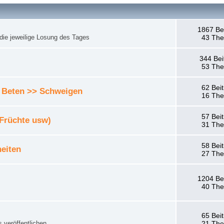
1867 Be
die jeweilige Losung des Tages
43 Th
344 Bei
53 Th
62 Bei
 Beten >> Schweigen
16 Th
57 Bei
 Früchte usw)
31 Th
58 Bei
eiten
27 Th
1204 Be
40 Th
65 Bei
 veröffentlichen.
21 Th