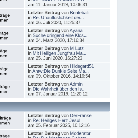
am 11. Januar 2019, 10:06:31
Letzter Beitrag
von
Beatebali
träge
in
Re: Unauflöslichkeit der...
emen
am 06. Juli 2020, 11:25:37
Letzter Beitrag
von
Ayana
träge
in
Suche dringend eine Klos...
emen
am 04. März 2020, 17:16:34
Letzter Beitrag
von
M Lutz
räge
in
Mit Heiligen Jungfrau Ma...
men
am 25. Juni 2020, 16:27:23
Letzter Beitrag
von
Hildegard51
träge
in
Antw:Die Dunkle Seite Ma...
men
am 09. Oktober 2016, 14:16:54
Letzter Beitrag
von
Admin
träge
in
Die Wahrheit über den Is...
emen
am 07. Januar 2019, 11:20:12
Letzter Beitrag
von
DerFranke
iträge
in
Re: Heiliges Herz Jesu!
emen
am 05. Februar 2025, 10:12:16
Letzter Beitrag
von
Moderator
träge