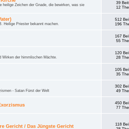
 Kirche
39 Bei
 heilige Zeichen der Gnade, die bewirken, was sie
12 Th
Vater)
512 Bei
. Heilige Priester bekannt machen.
196 Th
167 Bei
55 Th
120 Bei
d Wirken der himmlischen Mächte.
28 Th
105 Bei
35 Th
302 Bei
zismen - Satan Fürst der Welt
49 Th
450 Bei
 Exorzismus
77 Th
118 Bei
re Gericht / Das Jüngste Gericht
28 Th