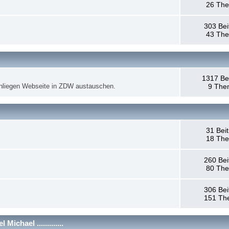
26 Th
303 Bei
43 Th
1317 Be
anliegen Webseite in ZDW austauschen.
9 The
31 Bei
18 Th
260 Bei
80 Th
306 Bei
151 Th
chael .............