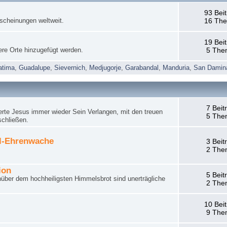
93 Bei
rscheinungen weltweit.
16 Th
19 Bei
ere Orte hinzugefügt werden.
5 The
atima
,
Guadalupe
,
Sievernich
,
Medjugorje
,
Garabandal
,
Manduria
,
San Damin
7 Beit
rte Jesus immer wieder Sein Verlangen, mit den treuen
5 The
schließen.
el-Ehrenwache
3 Beit
2 The
ion
5 Beit
nüber dem hochheiligsten Himmelsbrot sind unerträgliche
2 The
10 Bei
9 The