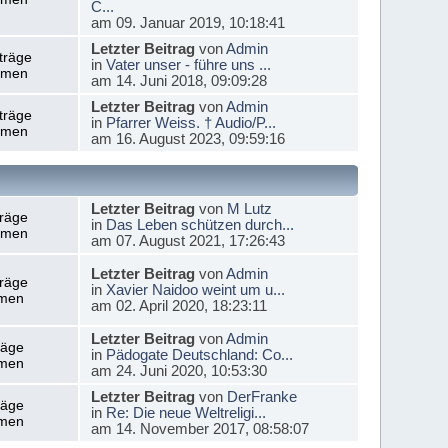
C...
am 09. Januar 2019, 10:18:41
Letzter Beitrag
von
Admin
träge
in
Vater unser - führe uns ...
emen
am 14. Juni 2018, 09:09:28
Letzter Beitrag
von
Admin
träge
in
Pfarrer Weiss. † Audio/P...
emen
am 16. August 2023, 09:59:16
Letzter Beitrag
von
M Lutz
träge
in
Das Leben schützen durch...
emen
am 07. August 2021, 17:26:43
Letzter Beitrag
von
Admin
träge
in
Xavier Naidoo weint um u...
men
am 02. April 2020, 18:23:11
Letzter Beitrag
von
Admin
räge
in
Pädogate Deutschland: Co...
men
am 24. Juni 2020, 10:53:30
Letzter Beitrag
von
DerFranke
räge
in
Re: Die neue Weltreligi...
men
am 14. November 2017, 08:58:07