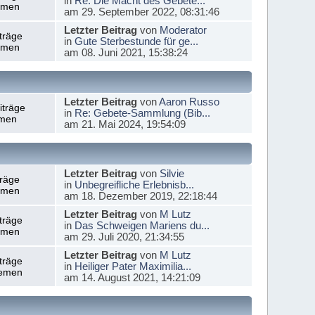
in
Re: Die Macht des Gebete...
emen
am 29. September 2022, 08:31:46
Letzter Beitrag
von
Moderator
träge
in
Gute Sterbestunde für ge...
emen
am 08. Juni 2021, 15:38:24
Letzter Beitrag
von
Aaron Russo
iträge
in
Re: Gebete-Sammlung (Bib...
men
am 21. Mai 2024, 19:54:09
Letzter Beitrag
von
Silvie
träge
in
Unbegreifliche Erlebnisb...
emen
am 18. Dezember 2019, 22:18:44
Letzter Beitrag
von
M Lutz
träge
in
Das Schweigen Mariens du...
emen
am 29. Juli 2020, 21:34:55
Letzter Beitrag
von
M Lutz
träge
in
Heiliger Pater Maximilia...
emen
am 14. August 2021, 14:21:09