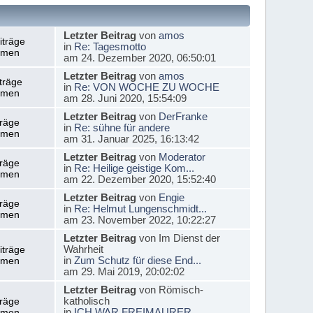
Letzter Beitrag
von
amos
iträge
in
Re: Tagesmotto
emen
am 24. Dezember 2020, 06:50:01
Letzter Beitrag
von
amos
träge
in
Re: VON WOCHE ZU WOCHE
emen
am 28. Juni 2020, 15:54:09
Letzter Beitrag
von
DerFranke
träge
in
Re: sühne für andere
emen
am 31. Januar 2025, 16:13:42
Letzter Beitrag
von
Moderator
träge
in
Re: Heilige geistige Kom...
emen
am 22. Dezember 2020, 15:52:40
Letzter Beitrag
von
Engie
träge
in
Re: Helmut Lungenschmidt...
emen
am 23. November 2022, 10:22:27
Letzter Beitrag
von Im Dienst der
Wahrheit
iträge
in
Zum Schutz für diese End...
emen
am 29. Mai 2019, 20:02:02
Letzter Beitrag
von Römisch-
katholisch
träge
in
ICH WAR FREIMAURER
emen