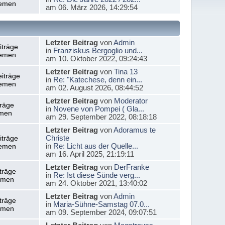
emen
am 06. März 2026, 14:29:54
Letzter Beitrag
von
Admin
iträge
in
Franziskus Bergoglio und...
emen
am 10. Oktober 2022, 09:24:43
Letzter Beitrag
von
Tina 13
iträge
in
Re: "Katechese, denn ein...
emen
am 02. August 2026, 08:44:52
Letzter Beitrag
von
Moderator
träge
in
Novene von Pompei ( Gla...
men
am 29. September 2022, 08:18:18
Letzter Beitrag
von
Adoramus te
Christe
iträge
in
Re: Licht aus der Quelle...
emen
am 16. April 2025, 21:19:11
Letzter Beitrag
von
DerFranke
träge
in
Re: Ist diese Sünde verg...
emen
am 24. Oktober 2021, 13:40:02
Letzter Beitrag
von
Admin
träge
in
Maria-Sühne-Samstag 07.0...
emen
am 09. September 2024, 09:07:51