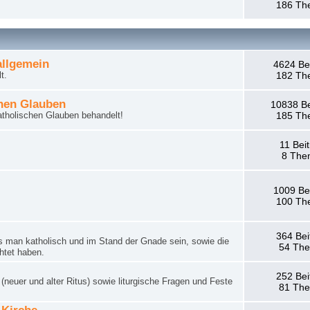
186 Th
llgemein
4624 Be
t.
182 Th
hen Glauben
10838 Be
tholischen Glauben behandelt!
185 Th
11 Bei
8 The
1009 Be
100 Th
364 Bei
man katholisch und im Stand der Gnade sein, sowie die
54 Th
htet haben.
252 Bei
neuer und alter Ritus) sowie liturgische Fragen und Feste
81 Th