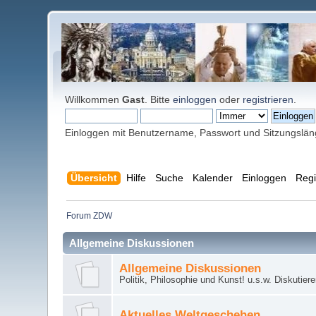
Willkommen
Gast
. Bitte
einloggen
oder
registrieren
.
Einloggen mit Benutzername, Passwort und Sitzungslä
Übersicht
Hilfe
Suche
Kalender
Einloggen
Regi
Forum ZDW
Allgemeine Diskussionen
Allgemeine Diskussionen
Politik, Philosophie und Kunst! u.s.w. Diskutier
Aktuelles Weltgeschehen