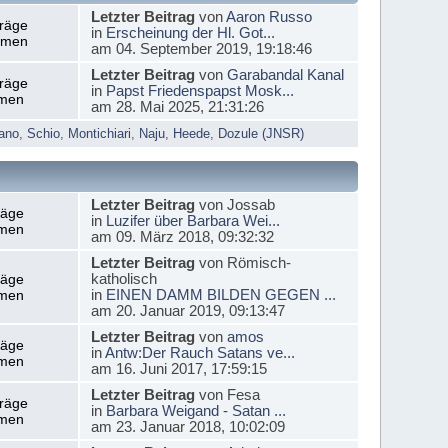
Letzter Beitrag
von
Aaron Russo
träge
in
Erscheinung der Hl. Got...
emen
am 04. September 2019, 19:18:46
Letzter Beitrag
von
Garabandal Kanal
träge
in
Papst Friedenspapst Mosk...
men
am 28. Mai 2025, 21:31:26
ano
,
Schio
,
Montichiari
,
Naju
,
Heede
,
Dozule (JNSR)
Letzter Beitrag
von Jossab
räge
in
Luzifer über Barbara Wei...
men
am 09. März 2018, 09:32:32
Letzter Beitrag
von Römisch-
katholisch
räge
in
EINEN DAMM BILDEN GEGEN ...
men
am 20. Januar 2019, 09:13:47
Letzter Beitrag
von
amos
räge
in
Antw:Der Rauch Satans ve...
men
am 16. Juni 2017, 17:59:15
Letzter Beitrag
von Fesa
träge
in
Barbara Weigand - Satan ...
men
am 23. Januar 2018, 10:02:09