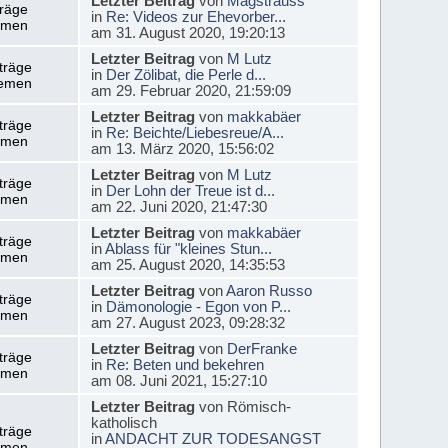
Letzter Beitrag
von
Magstrauss
träge
in
Re: Videos zur Ehevorber...
emen
am 31. August 2020, 19:20:13
Letzter Beitrag
von
M Lutz
träge
in
Der Zölibat, die Perle d...
emen
am 29. Februar 2020, 21:59:09
Letzter Beitrag
von
makkabäer
träge
in
Re: Beichte/Liebesreue/A...
emen
am 13. März 2020, 15:56:02
Letzter Beitrag
von
M Lutz
träge
in
Der Lohn der Treue ist d...
emen
am 22. Juni 2020, 21:47:30
Letzter Beitrag
von
makkabäer
träge
in
Ablass für "kleines Stun...
emen
am 25. August 2020, 14:35:53
Letzter Beitrag
von
Aaron Russo
träge
in
Dämonologie - Egon von P...
emen
am 27. August 2023, 09:28:32
Letzter Beitrag
von
DerFranke
träge
in
Re: Beten und bekehren
emen
am 08. Juni 2021, 15:27:10
Letzter Beitrag
von Römisch-
katholisch
träge
in
ANDACHT ZUR TODESANGST
emen