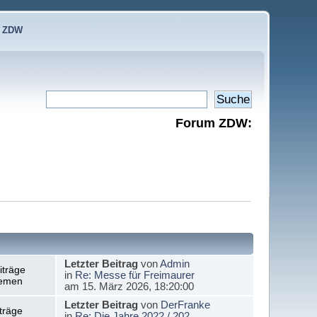
e ZDW
Forum ZDW:
Letzter Beitrag
von
Admin
iträge
in
Re: Messe für Freimaurer
emen
am 15. März 2026, 18:20:00
Letzter Beitrag
von
DerFranke
träge
in
Re: Die Jahre 2022 / 202...