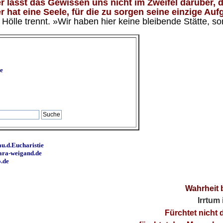
 lässt das Gewissen uns nicht im Zweifel darüber, d
 hat eine Seele, für die zu sorgen seine einzige Aufg
ölle trennt. »Wir haben hier keine bleibende Stätte, so
e
u.d.Eucharistie
ara-weigand.de
o.de
Wahrheit 
Irrtum
Fürchtet nicht 