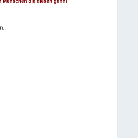
an Menschen die diesen gehn!
n.