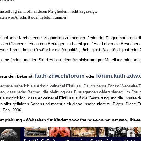
instellung im Profil anderen Mitgliedern nicht angezeigt.
aten wie Anschrift oder Telefonnummer
tholische Kirche jedem zugänglich zu machen. Jeder der Fragen hat, kann di
den Glauben sich an den Beiträgen zu beteiligen. "Hier haben die Besucher d
sem Forum keine Gewähr für die Aktualität, Richtigkeit, Vollständigkeit oder Q
he finden, melden Sie dies bitte dem Administrator per Mitteilung oder schr
kath-zdw.ch/forum
forum.kath-zdw.
Freunden bekannt:
oder
eiträge habe ich als Admin keinerlei Einfluss. Da ich nebst Forum/Webseite/
wissen, dass jeder Beitrag, die Meinung des Eintragenden widerspiegelt. Im Fo
usdrücklich, dass er keinerlei Einfluss auf die Gestaltung und die Inhalte d
en aller gelinkten Seiten und macht sich diese Inhalte nicht zu Eigen.
Diese Er
n.
Feb. 2006
empfehlung - Webseiten für Kinder:
www.freunde-von-net.net
www.life-te