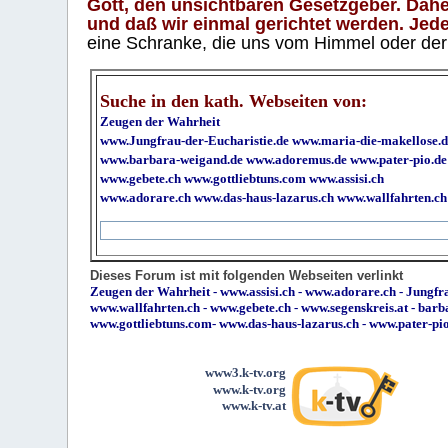
Gott, den unsichtbaren Gesetzgeber. Daher
und daß wir einmal gerichtet werden. Jeder
eine Schranke, die uns vom Himmel oder der H
Suche in den kath. Webseiten von:
Zeugen der Wahrheit
www.Jungfrau-der-Eucharistie.de
www.maria-die-makellose.d
www.barbara-weigand.de
www.adoremus.de
www.pater-pio.de
www.gebete.ch
www.gottliebtuns.com
www.assisi.ch
www.adorare.ch
www.das-haus-lazarus.ch
www.wallfahrten.ch
Dieses Forum ist mit folgenden Webseiten verlinkt
Zeugen der Wahrheit
-
www.assisi.ch
-
www.adorare.ch
-
Jungfra
www.wallfahrten.ch
-
www.gebete.ch
-
www.segenskreis.at
-
barb
www.gottliebtuns.com
-
www.das-haus-lazarus.ch
-
www.pater-pi
www3.k-tv.org
www.k-tv.org
www.k-tv.at