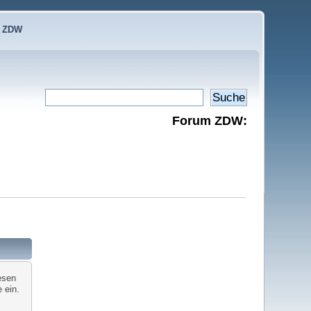
e ZDW
Forum ZDW:
esen
 ein.