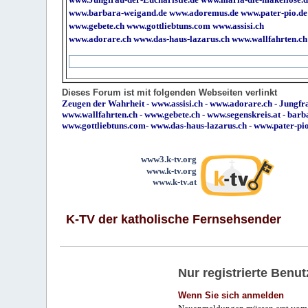
www.barbara-weigand.de
www.adoremus.de
www.pater-pio.de
www.gebete.ch
www.gottliebtuns.com
www.assisi.ch
www.adorare.ch
www.das-haus-lazarus.ch
www.wallfahrten.ch
Dieses Forum ist mit folgenden Webseiten verlinkt
Zeugen der Wahrheit
-
www.assisi.ch
-
www.adorare.ch
-
Jungfra
www.wallfahrten.ch
-
www.gebete.ch
-
www.segenskreis.at
-
barb
www.gottliebtuns.com
-
www.das-haus-lazarus.ch
-
www.pater-pi
www3.k-tv.org
www.k-tv.org
www.k-tv.at
K-TV der katholische Fernsehsender
Nur registrierte Ben
Wenn Sie sich anmelden