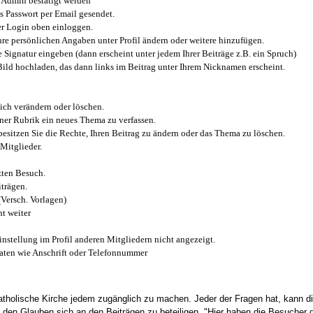
Admin bestätigt werden
 Passwort per Email gesendet.
r Login oben einloggen.
e persönlichen Angaben unter Profil ändern oder weitere hinzufügen.
e Signatur eingeben (dann erscheint unter jedem Ihrer Beiträge z.B. ein Spruch)
 Bild hochladen, das dann links im Beitrag unter Ihrem Nicknamen erscheint.
ich verändern oder löschen.
iner Rubrik ein neues Thema zu verfassen.
esitzen Sie die Rechte, Ihren Beitrag zu ändern oder das Thema zu löschen.
Mitglieder.
zten Besuch.
trägen.
(Versch. Vorlagen)
t weiter
instellung im Profil anderen Mitgliedern nicht angezeigt.
aten wie Anschrift oder Telefonnummer
tholische Kirche jedem zugänglich zu machen. Jeder der Fragen hat, kann di
den Glauben sich an den Beiträgen zu beteiligen. "Hier haben die Besucher d