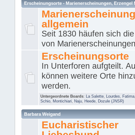
Erscheinungsorte - Marienerscheinungen, Erzengel Micha
Marienerscheinun
allgemein
Seit 1830 häufen sich die
von Marienerscheinungen 
Erscheinungsorte
In Unterforen aufgteilt. 
können weitere Orte hinz
werden.
Untergeordnete Boards
:
La Salette
,
Lourdes
,
Fatima
Schio
,
Montichiari
,
Naju
,
Heede
,
Dozule (JNSR)
Barbara Weigand
Eucharistischer
Liebesbund