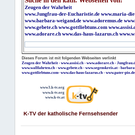
Suche in den kath. Webseiten von:
Zeugen der Wahrheit
www.Jungfrau-der-Eucharistie.de
www.maria-die
www.barbara-weigand.de
www.adoremus.de
www.
www.gebete.ch
www.gottliebtuns.com
www.assisi.
www.adorare.ch
www.das-haus-lazarus.ch
www.wa
Dieses Forum ist mit folgenden Webseiten verlinkt
Zeugen der Wahrheit
-
www.assisi.ch
-
www.adorare.ch
-
Jungfrau.d
www.wallfahrten.ch
-
www.gebete.ch
-
www.segenskreis.at
-
barbara
www.gottliebtuns.com
-
www.das-haus-lazarus.ch
-
www.pater-pio.de
www3.k-tv.org
www.k-tv.org
www.k-tv.at
K-TV der katholische Fernsehsender