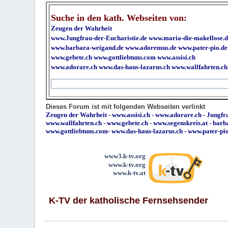
Suche in den kath. Webseiten von:
Zeugen der Wahrheit
www.Jungfrau-der-Eucharistie.de
www.maria-die-makellose.d
www.barbara-weigand.de
www.adoremus.de
www.pater-pio.de
www.gebete.ch
www.gottliebtuns.com
www.assisi.ch
www.adorare.ch
www.das-haus-lazarus.ch
www.wallfahrten.ch
Dieses Forum ist mit folgenden Webseiten verlinkt
Zeugen der Wahrheit
-
www.assisi.ch
-
www.adorare.ch
-
Jungfra
www.wallfahrten.ch
-
www.gebete.ch
-
www.segenskreis.at
-
barb
www.gottliebtuns.com
-
www.das-haus-lazarus.ch
-
www.pater-pi
www3.k-tv.org
www.k-tv.org
www.k-tv.at
K-TV der katholische Fernsehsender