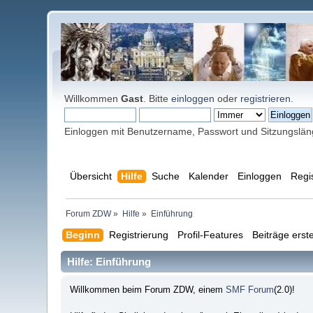
Willkommen
Gast
. Bitte
einloggen
oder
registrieren
.
Einloggen mit Benutzername, Passwort und Sitzungslä
Übersicht
Hilfe
Suche
Kalender
Einloggen
Regi
Forum ZDW
»
Hilfe
»
Einführung
Beginn
Registrierung
Profil-Features
Beiträge erste
Hilfe: Einführung
Willkommen beim Forum ZDW, einem
SMF Forum
(2.0)!