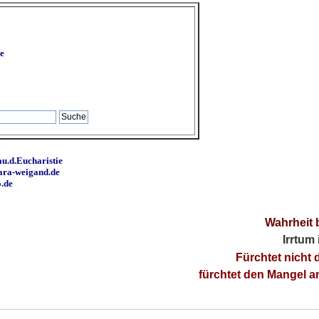
e
u.d.Eucharistie
ara-weigand.de
o.de
Wahrheit 
Irrtum
Fürchtet nicht 
fürchtet den Mangel 