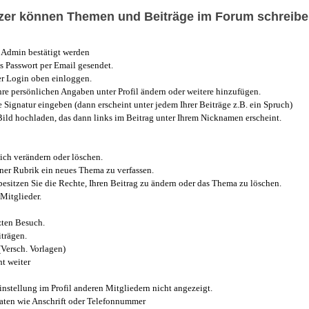
utzer können Themen und Beiträge im Forum schreibe
Admin bestätigt werden
 Passwort per Email gesendet.
r Login oben einloggen.
e persönlichen Angaben unter Profil ändern oder weitere hinzufügen.
e Signatur eingeben (dann erscheint unter jedem Ihrer Beiträge z.B. ein Spruch)
 Bild hochladen, das dann links im Beitrag unter Ihrem Nicknamen erscheint.
ich verändern oder löschen.
iner Rubrik ein neues Thema zu verfassen.
esitzen Sie die Rechte, Ihren Beitrag zu ändern oder das Thema zu löschen.
Mitglieder.
zten Besuch.
trägen.
(Versch. Vorlagen)
t weiter
instellung im Profil anderen Mitgliedern nicht angezeigt.
aten wie Anschrift oder Telefonnummer