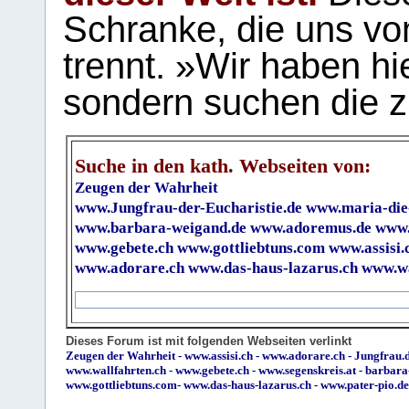
Schranke, die uns vo
trennt. »Wir haben hi
sondern suchen die z
Suche in den kath. Webseiten von:
Zeugen der Wahrheit
www.Jungfrau-der-Eucharistie.de
www.maria-die
www.barbara-weigand.de
www.adoremus.de
www.
www.gebete.ch
www.gottliebtuns.com
www.assisi.
www.adorare.ch
www.das-haus-lazarus.ch
www.wa
Dieses Forum ist mit folgenden Webseiten verlinkt
Zeugen der Wahrheit
-
www.assisi.ch
-
www.adorare.ch
-
Jungfrau.d
www.wallfahrten.ch
-
www.gebete.ch
-
www.segenskreis.at
-
barbara
www.gottliebtuns.com
-
www.das-haus-lazarus.ch
-
www.pater-pio.de