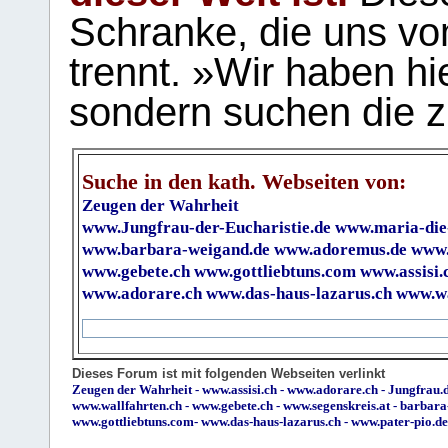
Schranke, die uns vo
trennt. »Wir haben hi
sondern suchen die z
Suche in den kath. Webseiten von:
Zeugen der Wahrheit
www.Jungfrau-der-Eucharistie.de
www.maria-die
www.barbara-weigand.de
www.adoremus.de
www.
www.gebete.ch
www.gottliebtuns.com
www.assisi.
www.adorare.ch
www.das-haus-lazarus.ch
www.wa
Dieses Forum ist mit folgenden Webseiten verlinkt
Zeugen der Wahrheit
-
www.assisi.ch
-
www.adorare.ch
-
Jungfrau.d
www.wallfahrten.ch
-
www.gebete.ch
-
www.segenskreis.at
-
barbara
www.gottliebtuns.com
-
www.das-haus-lazarus.ch
-
www.pater-pio.de