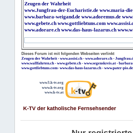
Zeugen der Wahrheit
www.Jungfrau-der-Eucharistie.de
www.maria-die
www.barbara-weigand.de
www.adoremus.de
www.
www.gebete.ch
www.gottliebtuns.com
www.assisi.
www.adorare.ch
www.das-haus-lazarus.ch
www.wa
Dieses Forum ist mit folgenden Webseiten verlinkt
Zeugen der Wahrheit
-
www.assisi.ch
-
www.adorare.ch
-
Jungfrau.d
www.wallfahrten.ch
-
www.gebete.ch
-
www.segenskreis.at
-
barbara
www.gottliebtuns.com
-
www.das-haus-lazarus.ch
-
www.pater-pio.de
www3.k-tv.org
www.k-tv.org
www.k-tv.at
K-TV der katholische Fernsehsender
Nur registrier