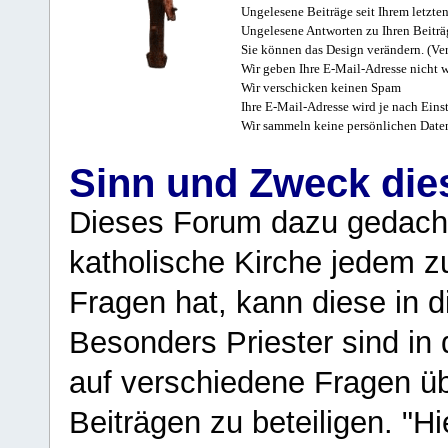
Ungelesene Beiträge seit Ihrem letzte
Ungelesene Antworten zu Ihren Beiträ
Sie können das Design verändern. (Ver
Wir geben Ihre E-Mail-Adresse nicht w
Wir verschicken keinen Spam
Ihre E-Mail-Adresse wird je nach Eins
Wir sammeln keine persönlichen Date
Sinn und Zweck di
Dieses Forum dazu gedacht
katholische Kirche jedem z
Fragen hat, kann diese in 
Besonders Priester sind in
auf verschiedene Fragen ü
Beiträgen zu beteiligen. "H