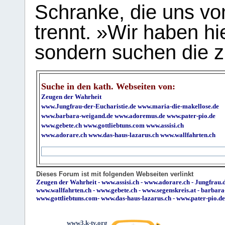
Schranke, die uns vo
trennt. »Wir haben hi
sondern suchen die z
Suche in den kath. Webseiten von:
Zeugen der Wahrheit
www.Jungfrau-der-Eucharistie.de
www.maria-die-makellose.de
www.barbara-weigand.de
www.adoremus.de
www.pater-pio.de
www.gebete.ch
www.gottliebtuns.com
www.assisi.ch
www.adorare.ch
www.das-haus-lazarus.ch
www.wallfahrten.ch
Dieses Forum ist mit folgenden Webseiten verlinkt
Zeugen der Wahrheit
-
www.assisi.ch
-
www.adorare.ch
-
Jungfrau.d
www.wallfahrten.ch
-
www.gebete.ch
-
www.segenskreis.at
-
barbara
www.gottliebtuns.com
-
www.das-haus-lazarus.ch
-
www.pater-pio.de
www3.k-tv.org