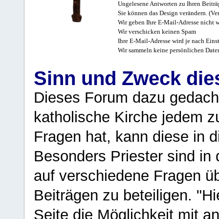
Ungelesene Antworten zu Ihren Beiträ
Sie können das Design verändern. (Ver
Wir geben Ihre E-Mail-Adresse nicht w
Wir verschicken keinen Spam
Ihre E-Mail-Adresse wird je nach Eins
Wir sammeln keine persönlichen Date
Sinn und Zweck di
Dieses Forum dazu gedacht
katholische Kirche jedem z
Fragen hat, kann diese in 
Besonders Priester sind in
auf verschiedene Fragen ü
Beiträgen zu beteiligen. "H
Seite die Möglichkeit mit 