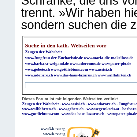
Schranke, die uns vo
trennt. »Wir haben hi
sondern suchen die z
Suche in den kath. Webseiten von:
Zeugen der Wahrheit
www.Jungfrau-der-Eucharistie.de
www.maria-die-makellose.de
www.barbara-weigand.de
www.adoremus.de
www.pater-pio.de
www.gebete.ch
www.gottliebtuns.com
www.assisi.ch
www.adorare.ch
www.das-haus-lazarus.ch
www.wallfahrten.ch
Dieses Forum ist mit folgenden Webseiten verlinkt
Zeugen der Wahrheit
-
www.assisi.ch
-
www.adorare.ch
-
Jungfrau.d
www.wallfahrten.ch
-
www.gebete.ch
-
www.segenskreis.at
-
barbara
www.gottliebtuns.com
-
www.das-haus-lazarus.ch
-
www.pater-pio.de
www3.k-tv.org
www.k-tv.org