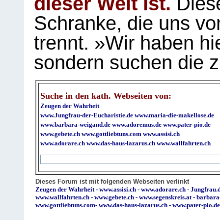
dieser Welt ist.
Diese
Schranke, die uns vo
trennt. »Wir haben hi
sondern suchen die z
Suche in den kath. Webseiten von:
Zeugen der Wahrheit
www.Jungfrau-der-Eucharistie.de
www.maria-die-makellose.de
www.barbara-weigand.de
www.adoremus.de
www.pater-pio.de
www.gebete.ch
www.gottliebtuns.com
www.assisi.ch
www.adorare.ch
www.das-haus-lazarus.ch
www.wallfahrten.ch
Dieses Forum ist mit folgenden Webseiten verlinkt
Zeugen der Wahrheit
-
www.assisi.ch
-
www.adorare.ch
-
Jungfrau.d
www.wallfahrten.ch
-
www.gebete.ch
-
www.segenskreis.at
-
barbara
www.gottliebtuns.com
-
www.das-haus-lazarus.ch
-
www.pater-pio.de