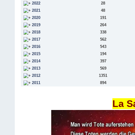
2022
28
2021
48
2020
191
2019
264
2018
338
2017
562
2016
543
2015
194
2014
397
2013
569
2012
1351
2011
894
La S