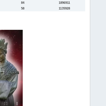
84
1896911
58
1135928