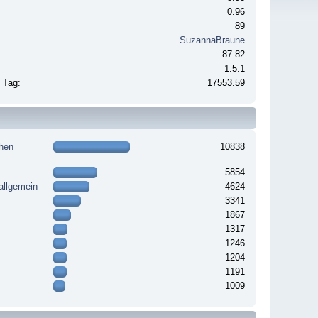
0.96
89
SuzannaBraune
87.82
1.5:1
o Tag:
17553.59
hen
10838
5854
allgemein
4624
3341
1867
1317
1246
1204
1191
1009