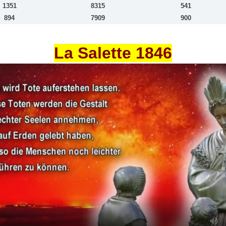
1351
8315
541
894
7909
900
La Salette 1846