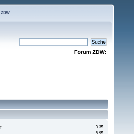
e ZDW
Forum ZDW:
g:
0.35
8.95