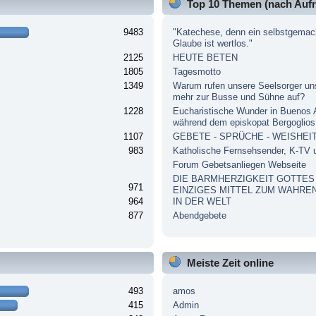
Top 10 Themen (nach Aufr
9483
"Katechese, denn ein selbstgemac
Glaube ist wertlos."
2125
HEUTE BETEN
1805
Tagesmotto
1349
Warum rufen unsere Seelsorger un
mehr zur Busse und Sühne auf?
1228
Eucharistische Wunder in Buenos 
während dem episkopat Bergoglios
1107
GEBETE - SPRÜCHE - WEISHEI
983
Katholische Fernsehsender, K-TV
Forum Gebetsanliegen Webseite
DIE BARMHERZIGKEIT GOTTES
971
EINZIGES MITTEL ZUM WAHRE
964
IN DER WELT
877
Abendgebete
Meiste Zeit online
493
amos
415
Admin