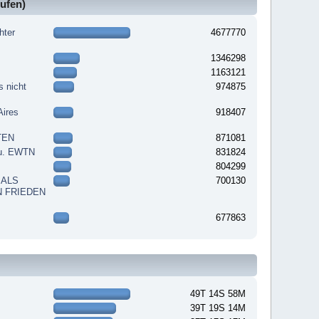
ufen)
hter
4677770
1346298
1163121
s nicht
974875
Aires
918407
TEN
871081
 u. EWTN
831824
804299
 ALS
700130
N FRIEDEN
677863
49T 14S 58M
39T 19S 14M