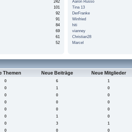
242
Aaron Russo
101
Tina 13
92
DerFranke
91
Winfried
84
hiti
69
vianney
61
Christian28
52
Marcel
e Themen
Neue Beiträge
Neue Mitglieder
0
6
1
0
1
0
0
0
0
0
0
0
0
0
0
0
1
0
0
3
1
0
0
0