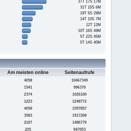
37T 17S 17M
31T 15S 6M
19T 6S 29M
14T 10S 7M
12T 12M
10T 16S 49M
5T 22S 45M
5T 14S 40M
Am meisten online
Seitenaufrufe
4058
10467349
1541
996370
2374
1026100
1223
1248772
4058
1597857
3583
1917208
2107
1486779
225
947053