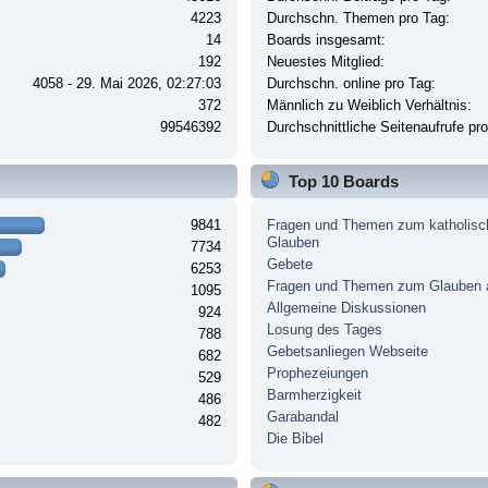
4223
Durchschn. Themen pro Tag:
14
Boards insgesamt:
192
Neuestes Mitglied:
4058 - 29. Mai 2026, 02:27:03
Durchschn. online pro Tag:
372
Männlich zu Weiblich Verhältnis:
99546392
Durchschnittliche Seitenaufrufe pr
Top 10 Boards
9841
Fragen und Themen zum katholisc
Glauben
7734
Gebete
6253
Fragen und Themen zum Glauben 
1095
Allgemeine Diskussionen
924
Losung des Tages
788
Gebetsanliegen Webseite
682
Prophezeiungen
529
Barmherzigkeit
486
Garabandal
482
Die Bibel