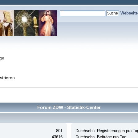
Webseit
nge
strieren
Forum ZDW - Statistik-Center
801
Durchschn. Registrierungen pro Ta
43616
Durchschn. Beiträge pro Tag: