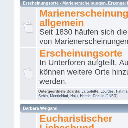
Erscheinungsorte - Marienerscheinungen, Erzengel Micha
Marienerscheinun
allgemein
Seit 1830 häufen sich die
von Marienerscheinungen 
Erscheinungsorte
In Unterforen aufgteilt. 
können weitere Orte hinz
werden.
Untergeordnete Boards
:
La Salette
,
Lourdes
,
Fatima
Schio
,
Montichiari
,
Naju
,
Heede
,
Dozule (JNSR)
Barbara Weigand
Eucharistischer
Liebesbund