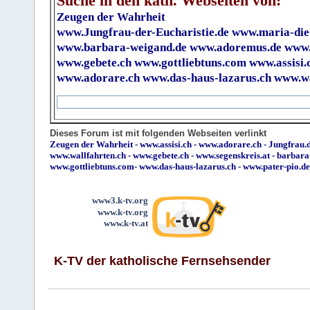
Suche in den kath. Webseiten von:
Zeugen der Wahrheit
www.Jungfrau-der-Eucharistie.de
www.maria-die
www.barbara-weigand.de
www.adoremus.de
www.
www.gebete.ch
www.gottliebtuns.com
www.assisi.
www.adorare.ch
www.das-haus-lazarus.ch
www.wa
Dieses Forum ist mit folgenden Webseiten verlinkt
Zeugen der Wahrheit
-
www.assisi.ch
-
www.adorare.ch
-
Jungfrau.d
www.wallfahrten.ch
-
www.gebete.ch
-
www.segenskreis.at
-
barbara
www.gottliebtuns.com
-
www.das-haus-lazarus.ch
-
www.pater-pio.de
www3.k-tv.org
www.k-tv.org
www.k-tv.at
K-TV der katholische Fernsehsender