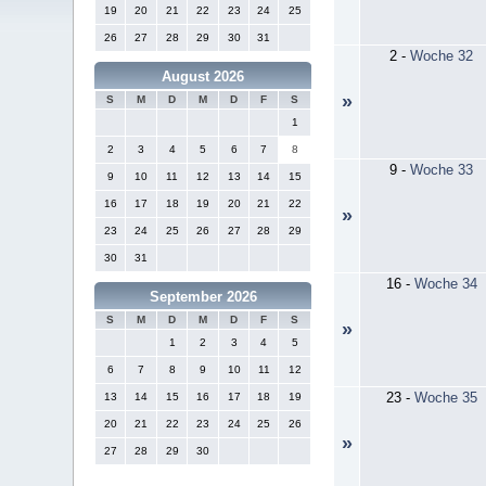
19
20
21
22
23
24
25
26
27
28
29
30
31
2
-
Woche 32
August 2026
»
S
M
D
M
D
F
S
1
2
3
4
5
6
7
8
9
-
Woche 33
9
10
11
12
13
14
15
16
17
18
19
20
21
22
»
23
24
25
26
27
28
29
30
31
16
-
Woche 34
September 2026
S
M
D
M
D
F
S
»
1
2
3
4
5
6
7
8
9
10
11
12
23
-
Woche 35
13
14
15
16
17
18
19
20
21
22
23
24
25
26
»
27
28
29
30