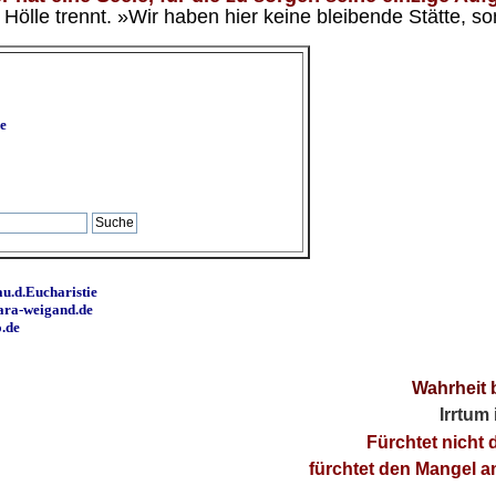
ölle trennt. »Wir haben hier keine bleibende Stätte, so
e
u.d.Eucharistie
ara-weigand.de
o.de
Wahrheit 
Irrtum
Fürchtet nicht 
fürchtet den Mangel 