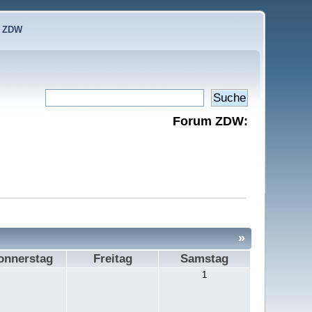
e ZDW
Forum ZDW:
»
onnerstag
Freitag
Samstag
1