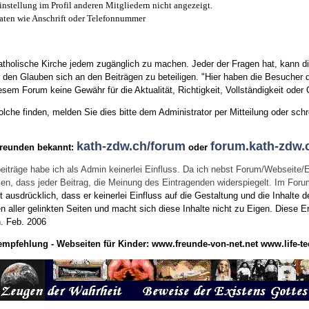
instellung im Profil anderen Mitgliedern nicht angezeigt.
aten wie Anschrift oder Telefonnummer
tholische Kirche jedem zugänglich zu machen. Jeder der Fragen hat, kann di
den Glauben sich an den Beiträgen zu beteiligen. "Hier haben die Besucher d
sem Forum keine Gewähr für die Aktualität, Richtigkeit, Vollständigkeit oder Q
he finden, melden Sie dies bitte dem Administrator per Mitteilung oder schr
kath-zdw.ch/forum
forum.kath-zdw.
Freunden bekannt:
oder
eiträge habe ich als Admin keinerlei Einfluss. Da ich nebst Forum/Webseite/
wissen, dass jeder Beitrag, die Meinung des Eintragenden widerspiegelt. Im Fo
usdrücklich, dass er keinerlei Einfluss auf die Gestaltung und die Inhalte d
en aller gelinkten Seiten und macht sich diese Inhalte nicht zu Eigen.
Diese Er
n.
Feb. 2006
empfehlung - Webseiten für Kinder:
www.freunde-von-net.net
www.life-te