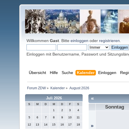
Willkommen
Gast
. Bitte
einloggen
oder
registrieren
.
Einloggen mit Benutzername, Passwort und Sitzungslä
Übersicht
Hilfe
Suche
Kalender
Einloggen
Regi
Forum ZDW
»
Kalender
»
August 2026
«
Juli 2026
S
M
D
M
D
F
S
Sonntag
1
2
3
4
5
6
7
8
9
10
11
12
13
14
15
16
17
18
»