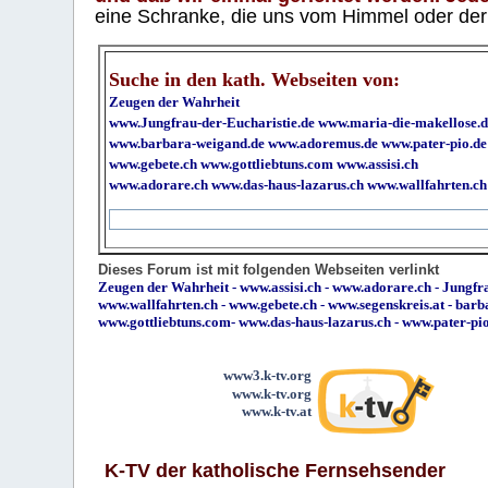
eine Schranke, die uns vom Himmel oder der H
Suche in den kath. Webseiten von:
Zeugen der Wahrheit
www.Jungfrau-der-Eucharistie.de
www.maria-die-makellose.d
www.barbara-weigand.de
www.adoremus.de
www.pater-pio.de
www.gebete.ch
www.gottliebtuns.com
www.assisi.ch
www.adorare.ch
www.das-haus-lazarus.ch
www.wallfahrten.ch
Dieses Forum ist mit folgenden Webseiten verlinkt
Zeugen der Wahrheit
-
www.assisi.ch
-
www.adorare.ch
-
Jungfra
www.wallfahrten.ch
-
www.gebete.ch
-
www.segenskreis.at
-
barb
www.gottliebtuns.com
-
www.das-haus-lazarus.ch
-
www.pater-pi
www3.k-tv.org
www.k-tv.org
www.k-tv.at
K-TV der katholische Fernsehsender