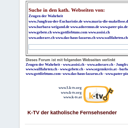
Suche in den kath. Webseiten von:
Zeugen der Wahrheit
www.Jungfrau-der-Eucharistie.de
www.maria-die-makellose.d
www.barbara-weigand.de
www.adoremus.de
www.pater-pio.de
www.gebete.ch
www.gottliebtuns.com
www.assisi.ch
www.adorare.ch
www.das-haus-lazarus.ch
www.wallfahrten.ch
Dieses Forum ist mit folgenden Webseiten verlinkt
Zeugen der Wahrheit
-
www.assisi.ch
-
www.adorare.ch
-
Jungfra
www.wallfahrten.ch
-
www.gebete.ch
-
www.segenskreis.at
-
barb
www.gottliebtuns.com
-
www.das-haus-lazarus.ch
-
www.pater-pi
www3.k-tv.org
www.k-tv.org
www.k-tv.at
K-TV der katholische Fernsehsender