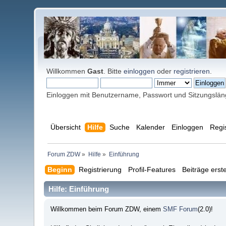
Willkommen
Gast
. Bitte
einloggen
oder
registrieren
.
Einloggen mit Benutzername, Passwort und Sitzungslä
Übersicht
Hilfe
Suche
Kalender
Einloggen
Regi
Forum ZDW
»
Hilfe
»
Einführung
Beginn
Registrierung
Profil-Features
Beiträge erste
Hilfe: Einführung
Willkommen beim Forum ZDW, einem
SMF Forum
(2.0)!