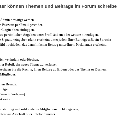
utzer können Themen und Beiträge im Forum schreibe
Admin bestätigt werden
 Passwort per Email gesendet.
r Login oben einloggen.
e persönlichen Angaben unter Profil ändern oder weitere hinzufügen.
e Signatur eingeben (dann erscheint unter jedem Ihrer Beiträge z.B. ein Spruch)
 Bild hochladen, das dann links im Beitrag unter Ihrem Nicknamen erscheint.
ich verändern oder löschen.
iner Rubrik ein neues Thema zu verfassen.
esitzen Sie die Rechte, Ihren Beitrag zu ändern oder das Thema zu löschen.
Mitglieder.
zten Besuch.
trägen.
(Versch. Vorlagen)
t weiter
instellung im Profil anderen Mitgliedern nicht angezeigt.
aten wie Anschrift oder Telefonnummer