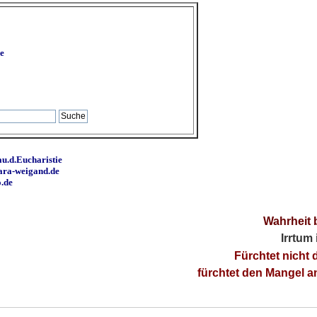
e
u.d.Eucharistie
ara-weigand.de
o.de
Wahrheit 
Irrtum
Fürchtet nicht 
fürchtet den Mangel 