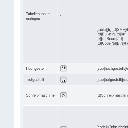
Tabellenspalte
*
einfügen
[table][tr][td]SMF[/
[td]Bulletin[/td][/tr]
[tr][td]Board[/td]
[td]Code[/td][/tr][/t
Hochgestellt
[sup]hochgestellt[/
Tiefgestellt
[sub]tiefgestellt[/s
Schreibmaschine
[tt]Schreibmaschine
[code]<?php phpinf