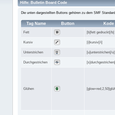
Hilfe: Bulletin Board Code
Die unten dargestellten Buttons gehören zu dem SMF Standar
Tag Name
Button
Kode
Fett
[b]fett gedruckt[/b]
Kursiv
[i]kursiv[/i]
Unterstrichen
[u]unterstrichen[/u]
Durchgestrichen
[s]durchgestrichen[
Glühen
[glow=red,2,50]glü