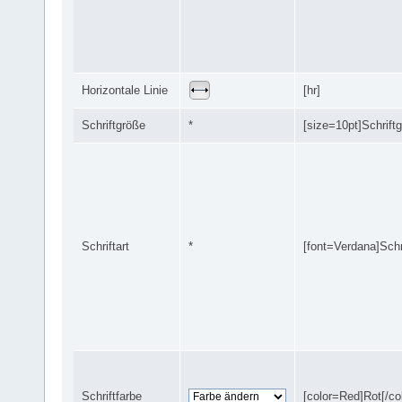
Horizontale Linie
[hr]
Schriftgröße
*
[size=10pt]Schriftg
Schriftart
*
[font=Verdana]Schri
Schriftfarbe
[color=Red]Rot[/col