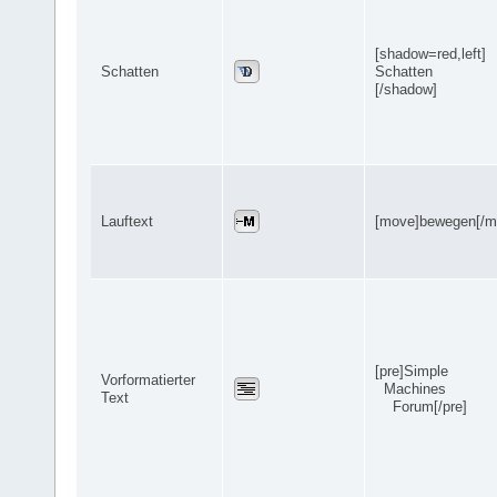
[shadow=red,left]
Schatten
Schatten
[/shadow]
Lauftext
[move]bewegen[/m
[pre]Simple
Vorformatierter
Machines
Text
Forum[/pre]