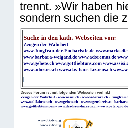
trennt. »Wir haben hi
sondern suchen die z
Suche in den kath. Webseiten von:
Zeugen der Wahrheit
www.Jungfrau-der-Eucharistie.de
www.maria-die
www.barbara-weigand.de
www.adoremus.de
www.
www.gebete.ch
www.gottliebtuns.com
www.assisi.
www.adorare.ch
www.das-haus-lazarus.ch
www.wa
Dieses Forum ist mit folgenden Webseiten verlinkt
Zeugen der Wahrheit
-
www.assisi.ch
-
www.adorare.ch
-
Jungfrau.d
www.wallfahrten.ch
-
www.gebete.ch
-
www.segenskreis.at
-
barbara
www.gottliebtuns.com
-
www.das-haus-lazarus.ch
-
www.pater-pio.de
www3.k-tv.org
www.k-tv.org