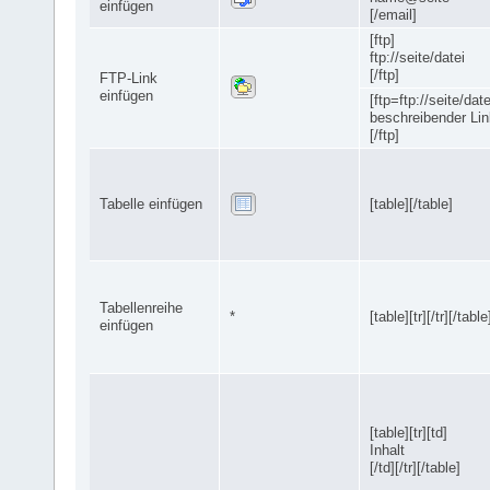
einfügen
[/email]
[ftp]
ftp://seite/datei
[/ftp]
FTP-Link
einfügen
[ftp=ftp://seite/date
beschreibender Lin
[/ftp]
Tabelle einfügen
[table][/table]
Tabellenreihe
*
[table][tr][/tr][/table
einfügen
[table][tr][td]
Inhalt
[/td][/tr][/table]