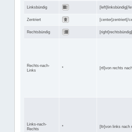
Linksbündig
[left]linksbündig[/le
Zentriert
[center]zentriert[/c
Rechtsbündig
[right]rechtsbündig[
Rechts-nach-
*
[rtl]von rechts nach 
Links
Links-nach-
*
[ltr]von links nach r
Rechts