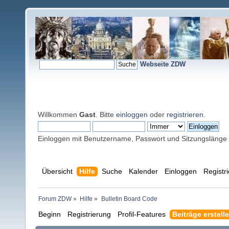
Webseite ZDW
Willkommen
Gast
. Bitte
einloggen
oder
registrieren
.
Einloggen mit Benutzername, Passwort und Sitzungslänge
Übersicht
Hilfe
Suche
Kalender
Einloggen
Registr
Forum ZDW
»
Hilfe
»
Bulletin Board Code
Beginn
Registrierung
Profil-Features
Beiträge erstell