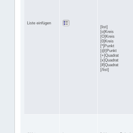
Liste einfügen
[list]
[o]Kreis
[O]Kreis
[0]Kreis
[*]Punkt
[@]Punkt
[+]Quadrat
[x]Quadrat
[#]Quadrat
[/list]