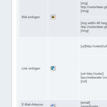
[img]
http://seite/datei.gi
[/img]
Bild einfügen
[img width=48 heig
http://seite/datei.gi
[/img]
[url]http://seite/[/url
Link einfügen
[url=http://seite/]
beschreibender Lin
[/url]
[email]
E-Mail-Adresse
name@seite