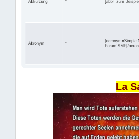
Abkürzung
*
[abbr=zum Beispiel
[acronym=Simple 
Akronym
*
Forum]SMF[/acro
La S