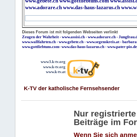
www.gebete.ch
www.gottliebtuns.com
www.assisi.
www.adorare.ch
www.das-haus-lazarus.ch
www.wa
Dieses Forum ist mit folgenden Webseiten verlinkt
Zeugen der Wahrheit
-
www.assisi.ch
-
www.adorare.ch
-
Jungfrau.d
www.wallfahrten.ch
-
www.gebete.ch
-
www.segenskreis.at
-
barbara
www.gottliebtuns.com
-
www.das-haus-lazarus.ch
-
www.pater-pio.de
www3.k-tv.org
www.k-tv.org
www.k-tv.at
K-TV der katholische Fernsehsender
Nur registrier
Beiträge im Fo
Wenn Sie sich anme