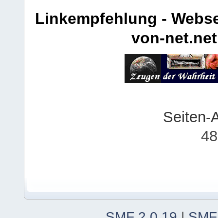
Linkempfehlung - Webse
von-net.net
Seiten-
48
SMF 2.0.19
|
SMF