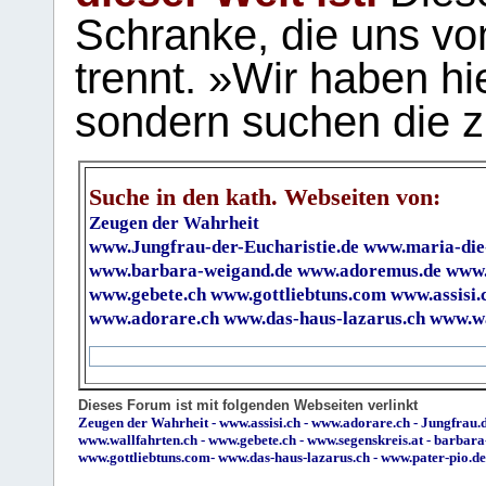
Schranke, die uns vo
trennt. »Wir haben hi
sondern suchen die z
Suche in den kath. Webseiten von:
Zeugen der Wahrheit
www.Jungfrau-der-Eucharistie.de
www.maria-die
www.barbara-weigand.de
www.adoremus.de
www.
www.gebete.ch
www.gottliebtuns.com
www.assisi.
www.adorare.ch
www.das-haus-lazarus.ch
www.wa
Dieses Forum ist mit folgenden Webseiten verlinkt
Zeugen der Wahrheit
-
www.assisi.ch
-
www.adorare.ch
-
Jungfrau.d
www.wallfahrten.ch
-
www.gebete.ch
-
www.segenskreis.at
-
barbara
www.gottliebtuns.com
-
www.das-haus-lazarus.ch
-
www.pater-pio.de